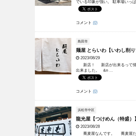
でいる印象が強い。 駐車場いっぱいで
コメント
(0)
島田市
麺屋 とらいわ【いわし削
2023/08/29
新店！ 新店が出来るって情報
出来ました。 &n ...
コメント
(0)
浜松市中区
龍光屋【つけめん（特盛）
2023/08/28
蕎麦屋なんです。 蕎麦屋だっ