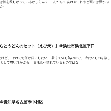
は何を欲しがっているかしらん？ ん〜ん？ あれやこれやと頭には浮かぶ
...
ぷらとうどんのセット（えび天）】＠浜松市浜北区平口
けど、 それでも何か口にしたい。 暑くて体も熱いので、 冷たいものを欲し
として思い浮かぶも、 普段食べ慣れているものではな ...
】＠愛知県名古屋市中村区