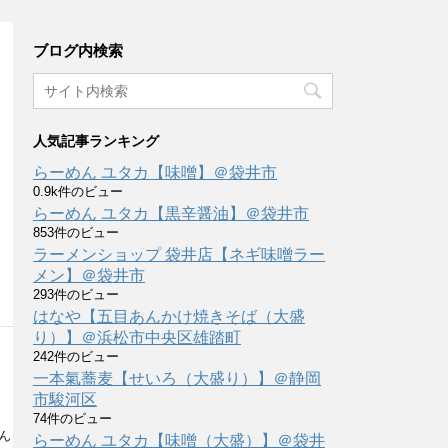
ブログ内検索
人気記事ランキング
らーめん ユタカ【味噌】＠袋井市
0.9k件のビュー
、
らーめん ユタカ【黒辛醤油】＠袋井市
853件のビュー
ラーメンショップ 袋井店【ネギ味噌ラー
メン】＠袋井市
293件のビュー
はなや【五目あんかけ焼きそば（大盛
り）】＠浜松市中央区雄踏町
242件のビュー
一本氣蕎麦【せいろ（大盛り）】＠静岡
市駿河区
74件のビュー
ん
らーめん ユタカ【味噌（大盛）】＠袋井