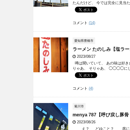
たんだけど、 今では完全に見当た .
コメント
(14)
愛知県豊橋市
ラーメン たのしみ【塩ラ
2023/08/27
噂は聞いていて、 あの味は好きだ
りゃあ、 そりゃあ、 ◯◯◯◯にし
コメント
(4)
菊川市
menya 787【呼び戻し
2023/08/26
え？ どゆこと？ 席に着く