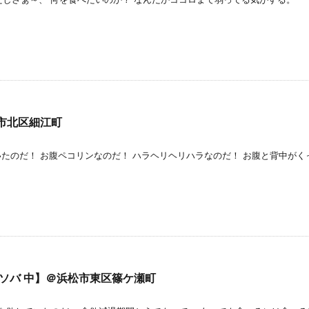
市北区細江町
だ！ お腹ペコリンなのだ！ ハラヘリヘリハラなのだ！ お腹と背中がく
ソバ 中】＠浜松市東区篠ケ瀬町