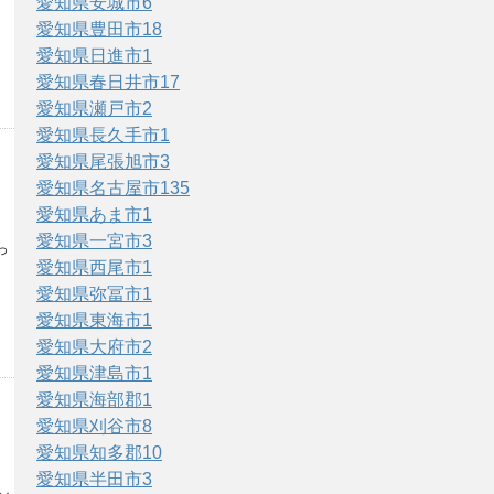
愛知県安城市
6
愛知県豊田市
18
愛知県日進市
1
愛知県春日井市
17
愛知県瀬戸市
2
愛知県長久手市
1
愛知県尾張旭市
3
愛知県名古屋市
135
愛知県あま市
1
愛知県一宮市
3
っ
愛知県西尾市
1
愛知県弥冨市
1
愛知県東海市
1
愛知県大府市
2
愛知県津島市
1
愛知県海部郡
1
愛知県刈谷市
8
愛知県知多郡
10
愛知県半田市
3