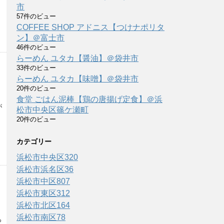
市
57件のビュー
COFFEE SHOP アドニス【つけナポリタ
ン】＠富士市
46件のビュー
らーめん ユタカ【醤油】＠袋井市
33件のビュー
らーめん ユタカ【味噌】＠袋井市
20件のビュー
食堂 ごはん泥棒【鶏の唐揚げ定食】＠浜
が
松市中央区篠ケ瀬町
20件のビュー
カテゴリー
浜松市中央区
320
浜松市浜名区
36
浜松市中区
807
浜松市東区
312
浜松市北区
164
浜松市南区
78
っ