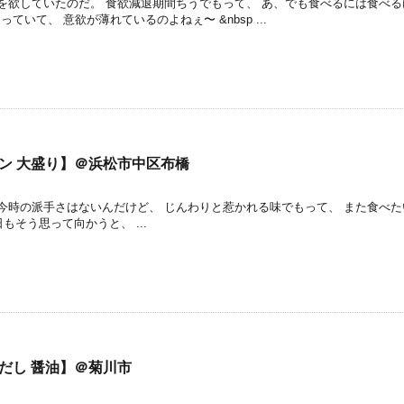
を欲していたのだ。 食欲減退期間ちうでもって、 あ、でも食べるには食べる
いて、 意欲が薄れているのよねぇ〜 &nbsp ...
ン 大盛り】＠浜松市中区布橋
今時の派手さはないんだけど、 じんわりと惹かれる味でもって、 また食べた
そう思って向かうと、 ...
だし 醤油】＠菊川市