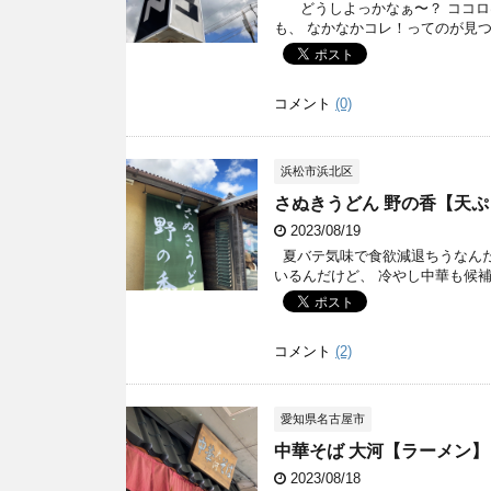
どうしよっかなぁ〜？ ココロ
も、 なかなかコレ！ってのが見つか 
コメント
(0)
浜松市浜北区
さぬきうどん 野の香【天
2023/08/19
夏バテ気味で食欲減退ちうなんだ
いるんだけど、 冷やし中華も候補
コメント
(2)
愛知県名古屋市
中華そば 大河【ラーメン
2023/08/18