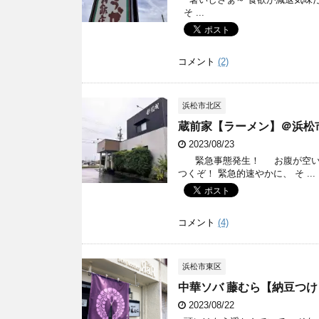
そ ...
コメント
(2)
浜松市北区
蔵前家【ラーメン】＠浜松
2023/08/23
緊急事態発生！ お腹が空いたの
つくぞ！ 緊急的速やかに、 そ ...
コメント
(4)
浜松市東区
中華ソバ 藤むら【納豆つけ
2023/08/22