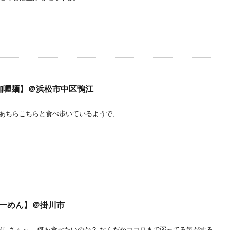
咖喱麺】＠浜松市中区鴨江
こちらと食べ歩いているようで、 ...
らーめん】＠掛川市
だしさぁ～、 何を食べたいのか？ なんだかココロまで弱ってる気がする