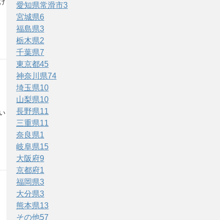
け
愛知県常滑市
3
宮城県
6
福島県
3
栃木県
2
千葉県
7
東京都
45
神奈川県
74
埼玉県
10
山梨県
10
長野県
11
い
三重県
11
奈良県
1
岐阜県
15
大阪府
9
京都府
1
福岡県
3
大分県
3
熊本県
13
その他
57