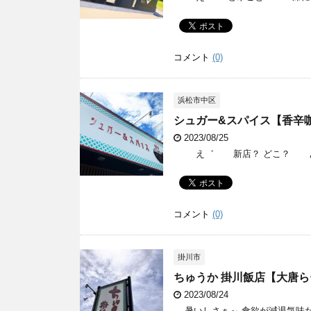
コメント
(0)
浜松市中区
シュガー&スパイス【香辛
2023/08/25
え゛ 新店？ どこ？ あちら
コメント
(0)
掛川市
ちゅうか 掛川飯店【大唐
2023/08/24
暑いしさぁ～ 食欲が減退気味