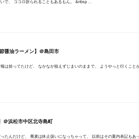
、 ココロ折られることもあるもん。 &nbsp ...
り節醤油ラーメン】＠島田市
は拾ってたけど、 なかなか狙えずじまいのままで、 ようやっと行くこと
】＠浜松市中区北寺島町
たんだけど、 蕎麦は休止扱いになっちゃって、 以前はその案内表記もあ