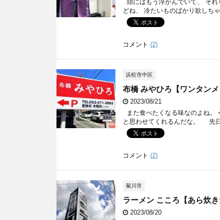
頭にはもう浮かんでいて、 それ
どね、 冷たいものばかり欲しちゃって
コメント
(2)
浜松市中区
布橋 みやひろ【ワンタンメ
2023/08/21
また食べたくなる味なのよね。 
と思わせてくれるんだな。 先日も
コメント
(2)
菊川市
ラーメン こころ【あら炊き
2023/08/20