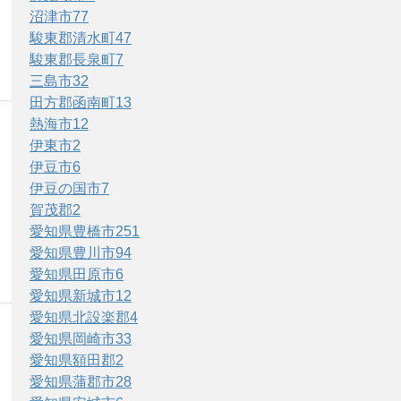
沼津市
77
駿東郡清水町
47
駿東郡長泉町
7
三島市
32
田方郡函南町
13
熱海市
12
伊東市
2
伊豆市
6
伊豆の国市
7
賀茂郡
2
愛知県豊橋市
251
愛知県豊川市
94
愛知県田原市
6
愛知県新城市
12
愛知県北設楽郡
4
愛知県岡崎市
33
愛知県額田郡
2
愛知県蒲郡市
28
。