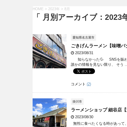
HOME
>
2023年
>
8月
「 月別アーカイブ：2023年
愛知県名古屋市
ごきげんラーメン【味噌バ
2023/08/31
知らなかった💦 SNSを賑わ
誰かの情報を見ない限り、 そう ..
コメント
(2)
掛川市
ラーメンショップ 細谷店
2023/08/30
無性に食べたくなる時があって、