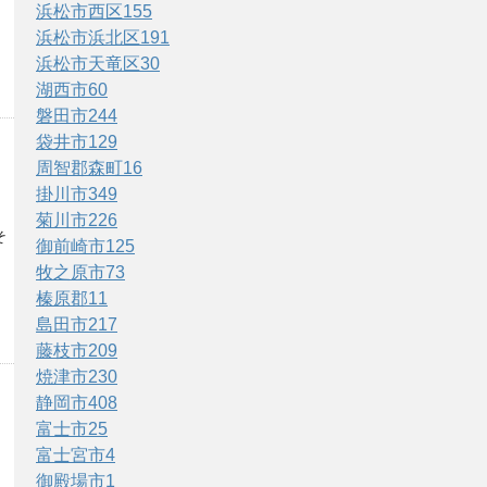
浜松市西区
155
浜松市浜北区
191
浜松市天竜区
30
湖西市
60
磐田市
244
袋井市
129
周智郡森町
16
掛川市
349
菊川市
226
そ
御前崎市
125
牧之原市
73
榛原郡
11
島田市
217
藤枝市
209
焼津市
230
静岡市
408
富士市
25
富士宮市
4
御殿場市
1