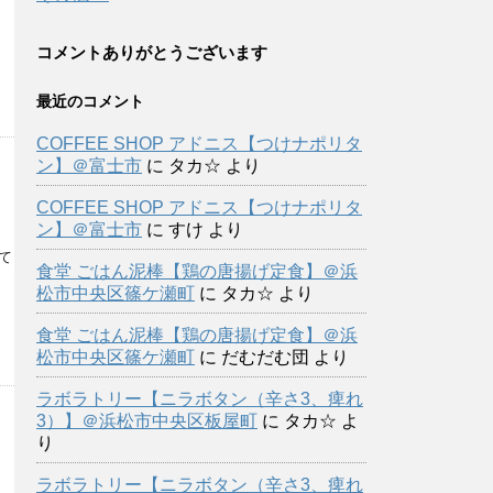
コメントありがとうございます
最近のコメント
COFFEE SHOP アドニス【つけナポリタ
ン】＠富士市
に
タカ☆
より
COFFEE SHOP アドニス【つけナポリタ
ン】＠富士市
に
すけ
より
て
食堂 ごはん泥棒【鶏の唐揚げ定食】＠浜
松市中央区篠ケ瀬町
に
タカ☆
より
食堂 ごはん泥棒【鶏の唐揚げ定食】＠浜
松市中央区篠ケ瀬町
に
だむだむ団
より
ラボラトリー【ニラボタン（辛さ3、痺れ
3）】＠浜松市中央区板屋町
に
タカ☆
よ
り
ラボラトリー【ニラボタン（辛さ3、痺れ