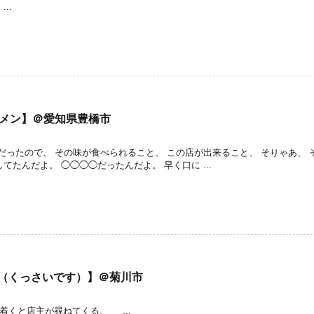
..
ーメン】＠愛知県豊橋市
ったので、 その味が食べられること、 この店が出来ること、 そりゃあ、 
てたんだよ。 ◯◯◯◯だったんだよ。 早く口に ...
豚骨（くっさいです）】＠菊川市
と店主が尋ねてくる。 ...