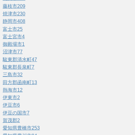
藤枝市
209
焼津市
230
静岡市
408
富士市
25
富士宮市
4
御殿場市
1
沼津市
77
駿東郡清水町
47
駿東郡長泉町
7
三島市
32
田方郡函南町
13
熱海市
12
伊東市
2
伊豆市
6
伊豆の国市
7
賀茂郡
2
愛知県豊橋市
253