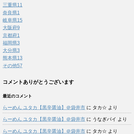
三重県
11
奈良県
1
岐阜県
15
大阪府
9
京都府
1
福岡県
3
大分県
3
熊本県
13
その他
57
コメントありがとうございます
最近のコメント
らーめん ユタカ【黒辛醤油】＠袋井市
に
タカ☆
より
らーめん ユタカ【黒辛醤油】＠袋井市
に
うなぎパイ
より
らーめん ユタカ【黒辛醤油】＠袋井市
に
タカ☆
より