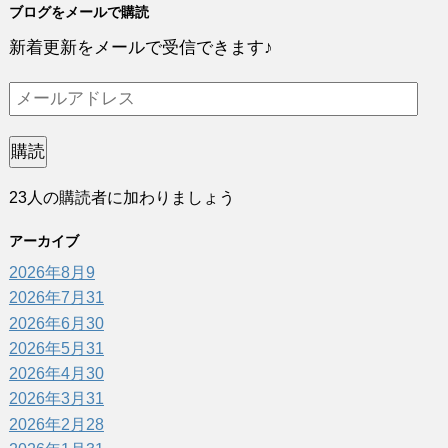
ブログをメールで購読
新着更新をメールで受信できます♪
メ
ー
ル
購読
ア
23人の購読者に加わりましょう
ド
レ
アーカイブ
ス
2026年8月
9
2026年7月
31
2026年6月
30
2026年5月
31
2026年4月
30
2026年3月
31
2026年2月
28