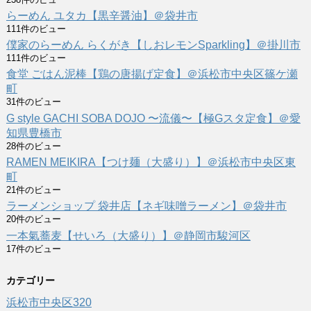
らーめん ユタカ【黒辛醤油】＠袋井市
111件のビュー
僕家のらーめん らくがき【しおレモンSparkling】＠掛川市
111件のビュー
食堂 ごはん泥棒【鶏の唐揚げ定食】＠浜松市中央区篠ケ瀬
町
31件のビュー
G style GACHI SOBA DOJO 〜流儀〜【極Gスタ定食】＠愛
知県豊橋市
28件のビュー
RAMEN MEIKIRA【つけ麺（大盛り）】＠浜松市中央区東
町
21件のビュー
ラーメンショップ 袋井店【ネギ味噌ラーメン】＠袋井市
20件のビュー
一本氣蕎麦【せいろ（大盛り）】＠静岡市駿河区
17件のビュー
カテゴリー
浜松市中央区
320