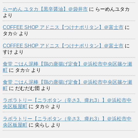
らーめん ユタカ【黒辛醤油】＠袋井市
に
らーめんユタカ
より
COFFEE SHOP アドニス【つけナポリタン】＠富士市
に
タカ☆
より
COFFEE SHOP アドニス【つけナポリタン】＠富士市
に
すけ
より
食堂 ごはん泥棒【鶏の唐揚げ定食】＠浜松市中央区篠ケ瀬
町
に
タカ☆
より
食堂 ごはん泥棒【鶏の唐揚げ定食】＠浜松市中央区篠ケ瀬
町
に
だむだむ団
より
ラボラトリー【ニラボタン（辛さ3、痺れ3）】＠浜松市中
央区板屋町
に
タカ☆
より
ラボラトリー【ニラボタン（辛さ3、痺れ3）】＠浜松市中
央区板屋町
に
尖らし
より