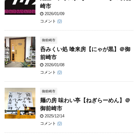
崎市
2026/01/09
コメント
(0)
御前崎市
呑みくい処 喰来房【にゃが黒】＠御
前崎市
2026/01/08
コメント
(0)
御前崎市
麺の房 味わい亭【ねぎらーめん】＠
御前崎市
2025/12/14
コメント
(0)