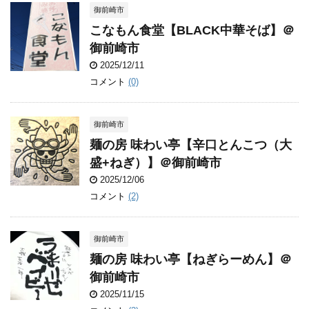
御前崎市
こなもん食堂【BLACK中華そば】＠
御前崎市
2025/12/11
コメント
(0)
御前崎市
麺の房 味わい亭【辛口とんこつ（大
盛+ねぎ）】＠御前崎市
2025/12/06
コメント
(2)
御前崎市
麺の房 味わい亭【ねぎらーめん】＠
御前崎市
2025/11/15