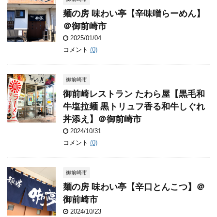
麺の房 味わい亭【辛味噌らーめん】
＠御前崎市
2025/01/04
コメント
(0)
御前崎市
御前崎レストラン たわら屋【黒毛和
牛塩拉麺 黒トリュフ香る和牛しぐれ
丼添え】＠御前崎市
2024/10/31
コメント
(0)
御前崎市
麺の房 味わい亭【辛口とんこつ】＠
御前崎市
2024/10/23