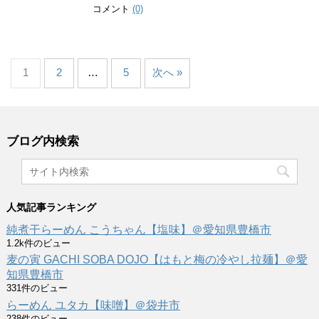
コメント
(0)
1
2
…
5
次へ »
ブログ内検索
人気記事ランキング
純煮干らーめん こうちゃん【塩味】＠愛知県豊橋市
1.2k件のビュー
麦の寅 GACHI SOBA DOJO【はもと梅の冷やし拉麺】＠愛
知県豊橋市
331件のビュー
らーめん ユタカ【味噌】＠袋井市
238件のビュー