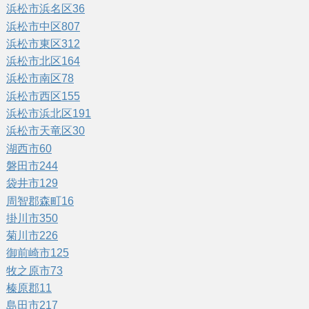
浜松市浜名区
36
浜松市中区
807
浜松市東区
312
浜松市北区
164
浜松市南区
78
浜松市西区
155
浜松市浜北区
191
浜松市天竜区
30
湖西市
60
磐田市
244
袋井市
129
周智郡森町
16
掛川市
350
菊川市
226
御前崎市
125
牧之原市
73
榛原郡
11
島田市
217