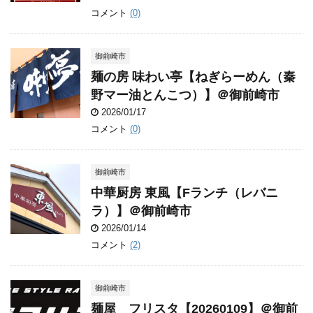
コメント
(0)
御前崎市
麺の房 味わい亭【ねぎらーめん（秦
野マー油とんこつ）】＠御前崎市
2026/01/17
コメント
(0)
御前崎市
中華厨房 東風【Fランチ（レバニ
ラ）】＠御前崎市
2026/01/14
コメント
(2)
御前崎市
麺屋 フリスタ【20260109】＠御前