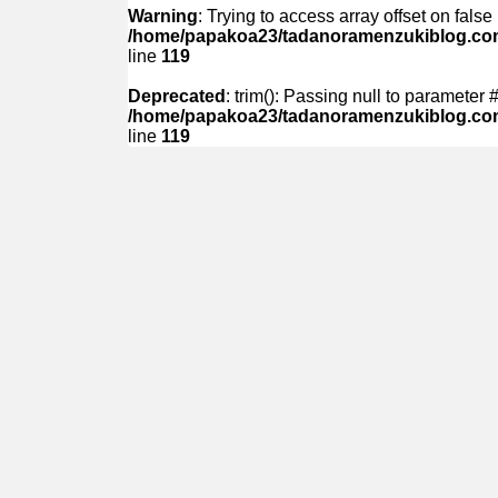
Warning
: Trying to access array offset on false 
/home/papakoa23/tadanoramenzukiblog.com/
line
119
Deprecated
: trim(): Passing null to parameter #
/home/papakoa23/tadanoramenzukiblog.com/
line
119