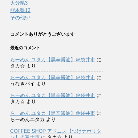
大分県
3
熊本県
13
その他
57
コメントありがとうございます
最近のコメント
らーめん ユタカ【黒辛醤油】＠袋井市
に
タカ☆
より
らーめん ユタカ【黒辛醤油】＠袋井市
に
うなぎパイ
より
らーめん ユタカ【黒辛醤油】＠袋井市
に
タカ☆
より
らーめん ユタカ【黒辛醤油】＠袋井市
に
らーめんユタカ
より
COFFEE SHOP アドニス【つけナポリタ
ン】＠富士市
に
タカ☆
より