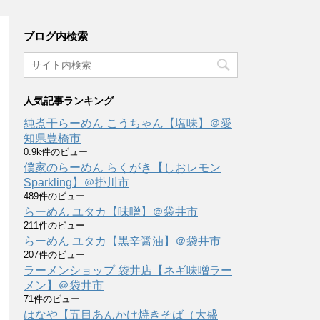
ブログ内検索
人気記事ランキング
純煮干らーめん こうちゃん【塩味】＠愛
知県豊橋市
0.9k件のビュー
僕家のらーめん らくがき【しおレモン
Sparkling】＠掛川市
489件のビュー
らーめん ユタカ【味噌】＠袋井市
211件のビュー
らーめん ユタカ【黒辛醤油】＠袋井市
207件のビュー
ラーメンショップ 袋井店【ネギ味噌ラー
メン】＠袋井市
71件のビュー
はなや【五目あんかけ焼きそば（大盛