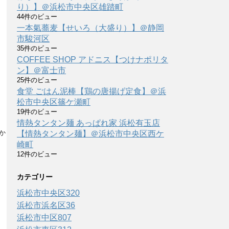
り）】＠浜松市中央区雄踏町
44件のビュー
一本氣蕎麦【せいろ（大盛り）】＠静岡
市駿河区
35件のビュー
COFFEE SHOP アドニス【つけナポリタ
ン】＠富士市
25件のビュー
食堂 ごはん泥棒【鶏の唐揚げ定食】＠浜
松市中央区篠ケ瀬町
19件のビュー
情熱タンタン麺 あっぱれ家 浜松有玉店
か
【情熱タンタン麺】＠浜松市中央区西ケ
崎町
12件のビュー
カテゴリー
浜松市中央区
320
浜松市浜名区
36
浜松市中区
807