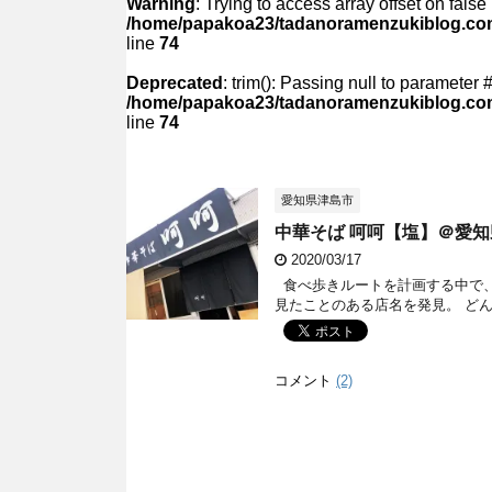
Warning
: Trying to access array offset on false 
/home/papakoa23/tadanoramenzukiblog.com/
line
74
Deprecated
: trim(): Passing null to parameter #
/home/papakoa23/tadanoramenzukiblog.com/
line
74
愛知県津島市
中華そば 呵呵【塩】＠愛
2020/03/17
食べ歩きルートを計画する中で、
見たことのある店名を発見。 どん
コメント
(2)