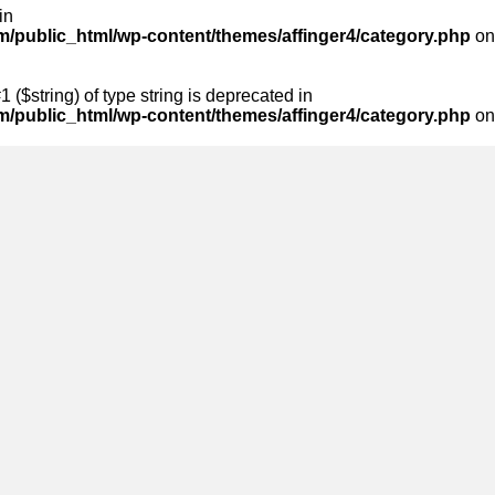
in
public_html/wp-content/themes/affinger4/category.php
on
1 ($string) of type string is deprecated in
public_html/wp-content/themes/affinger4/category.php
on