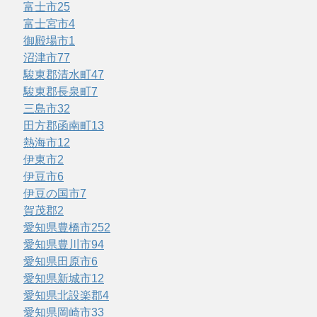
富士市
25
富士宮市
4
御殿場市
1
沼津市
77
駿東郡清水町
47
駿東郡長泉町
7
三島市
32
田方郡函南町
13
熱海市
12
伊東市
2
伊豆市
6
伊豆の国市
7
賀茂郡
2
愛知県豊橋市
252
愛知県豊川市
94
愛知県田原市
6
愛知県新城市
12
愛知県北設楽郡
4
愛知県岡崎市
33