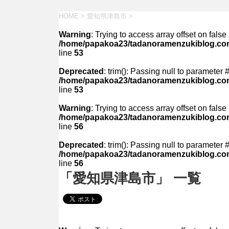
HOME
>
愛知県津島市
>
Warning
: Trying to access array offset on false 
/home/papakoa23/tadanoramenzukiblog.com/
line
53
Deprecated
: trim(): Passing null to parameter #
/home/papakoa23/tadanoramenzukiblog.com/
line
53
Warning
: Trying to access array offset on false 
/home/papakoa23/tadanoramenzukiblog.com/
line
56
Deprecated
: trim(): Passing null to parameter #
/home/papakoa23/tadanoramenzukiblog.com/
line
56
「愛知県津島市」 一覧