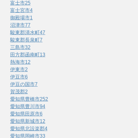
富士市
25
富士宮市
4
御殿場市
1
沼津市
77
駿東郡清水町
47
駿東郡長泉町
7
三島市
32
田方郡函南町
13
熱海市
12
伊東市
2
伊豆市
6
伊豆の国市
7
賀茂郡
2
愛知県豊橋市
252
愛知県豊川市
94
愛知県田原市
6
愛知県新城市
12
愛知県北設楽郡
4
愛知県岡崎市
33