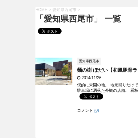
HOME
>
愛知県西尾市
>
「愛知県西尾市」 一覧
愛知県西尾市
麺の樹 ぼだい【和風豚骨ラ
2014/11/26
僕的に未開の地。 地元回りだけ
駐車場に洒落た外観の店舗。 看板
コメント
(0)