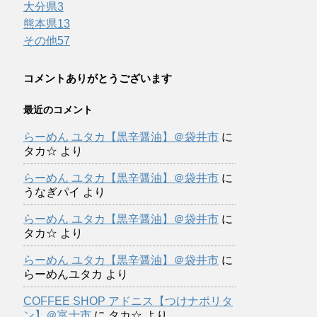
大分県
3
熊本県
13
その他
57
コメントありがとうございます
最近のコメント
らーめん ユタカ【黒辛醤油】＠袋井市
に
タカ☆
より
らーめん ユタカ【黒辛醤油】＠袋井市
に
うなぎパイ
より
らーめん ユタカ【黒辛醤油】＠袋井市
に
タカ☆
より
らーめん ユタカ【黒辛醤油】＠袋井市
に
らーめんユタカ
より
COFFEE SHOP アドニス【つけナポリタ
ン】＠富士市
に
タカ☆
より