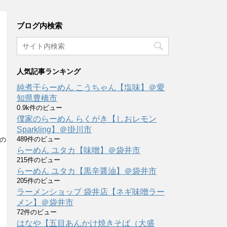
ブログ内検索
人気記事ランキング
純煮干らーめん こうちゃん【塩味】＠愛
知県豊橋市
0.9k件のビュー
僕家のらーめん らくがき【しおレモン
Sparkling】＠掛川市
489件のビュー
の
らーめん ユタカ【味噌】＠袋井市
215件のビュー
らーめん ユタカ【黒辛醤油】＠袋井市
205件のビュー
ラーメンショップ 袋井店【ネギ味噌ラー
メン】＠袋井市
72件のビュー
はなや【五目あんかけ焼きそば（大盛