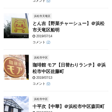
コメント
(0)
浜松市天竜区
とん吉【野菜チャーシュー】＠浜松
市天竜区船明
2019/07/14
コメント
(2)
浜松市中区
珈琲館 モア【日替わりランチ】＠浜
松市中区佐藤町
2019/07/13
コメント
(0)
浜松市中区
十平次【中華】＠浜松市中区森田町