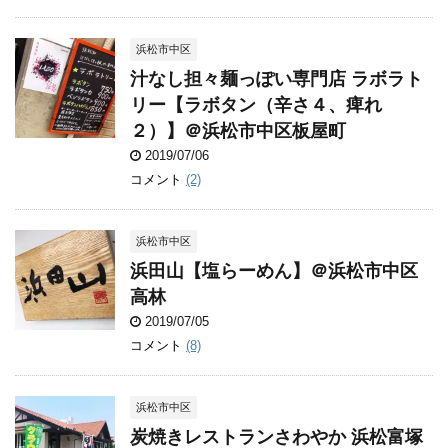
浜松市中区
汁なし担々麺っぽい専門店 ラボラト
リー【ラボタン（辛さ４、痺れ
２）】＠浜松市中区板屋町
2019/07/06
コメント
(2)
浜松市中区
浜田山【塩らーめん】＠浜松市中区
高林
2019/07/05
コメント
(8)
浜松市中区
炭焼きレストランさわやか 浜松富塚