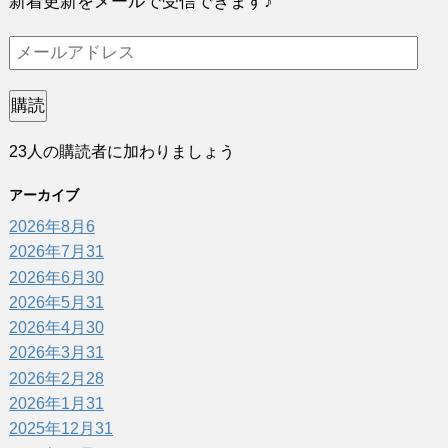
新着更新をメールで受信できます♪
メ
ー
ル
購読
ア
23人の購読者に加わりましょう
ド
レ
アーカイブ
ス
2026年8月
6
2026年7月
31
2026年6月
30
2026年5月
31
2026年4月
30
2026年3月
31
2026年2月
28
2026年1月
31
2025年12月
31