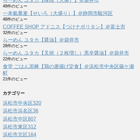
らーめん ユタカ【味噌（大盛）】＠袋井市
49件のビュー
一本氣蕎麦【せいろ（大盛り）】＠静岡市駿河区
48件のビュー
COFFEE SHOP アドニス【つけナポリタン】＠富士市
32件のビュー
らーめん ユタカ【醤油】＠袋井市
28件のビュー
らーめん ユタカ【叉焼（２枚増し）黒辛醤油】＠袋井市
22件のビュー
食堂 ごはん泥棒【鶏の唐揚げ定食】＠浜松市中央区篠ケ瀬
町
21件のビュー
カテゴリー
浜松市中央区
320
浜松市浜名区
36
浜松市中区
807
浜松市東区
312
浜松市北区
164