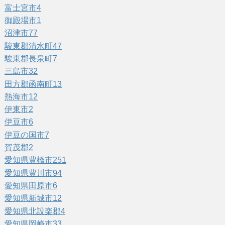
富士宮市
4
御殿場市
1
沼津市
77
駿東郡清水町
47
駿東郡長泉町
7
三島市
32
田方郡函南町
13
熱海市
12
伊東市
2
伊豆市
6
伊豆の国市
7
賀茂郡
2
愛知県豊橋市
251
愛知県豊川市
94
愛知県田原市
6
愛知県新城市
12
愛知県北設楽郡
4
愛知県岡崎市
33