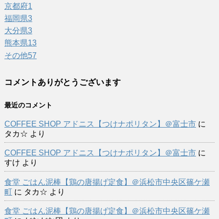
京都府
1
福岡県
3
大分県
3
熊本県
13
その他
57
コメントありがとうございます
最近のコメント
COFFEE SHOP アドニス【つけナポリタン】＠富士市
に
タカ☆
より
COFFEE SHOP アドニス【つけナポリタン】＠富士市
に
すけ
より
食堂 ごはん泥棒【鶏の唐揚げ定食】＠浜松市中央区篠ケ瀬
町
に
タカ☆
より
食堂 ごはん泥棒【鶏の唐揚げ定食】＠浜松市中央区篠ケ瀬