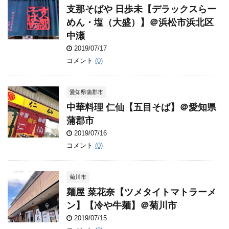
支那そばや 日歩未【デラックスらー
めん・塩（大盛）】＠浜松市浜北区
中瀬
2019/07/17
コメント
(0)
愛知県蒲郡市
中華料理 仁仙【五目そば】＠愛知県
蒲郡市
2019/07/16
コメント
(0)
菊川市
麺屋 菜花奈【ツメタイトマトラーメ
ン】【冷や牛麺】＠菊川市
2019/07/15