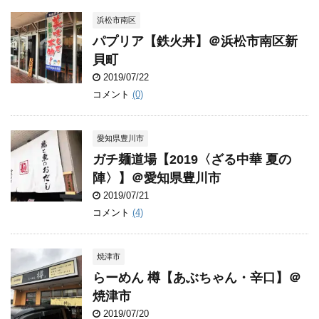
浜松市南区
パプリア【鉄火丼】＠浜松市南区新
貝町
2019/07/22
コメント
(0)
愛知県豊川市
ガチ麺道場【2019〈ざる中華 夏の
陣〉】＠愛知県豊川市
2019/07/21
コメント
(4)
焼津市
らーめん 樽【あぶちゃん・辛口】＠
焼津市
2019/07/20