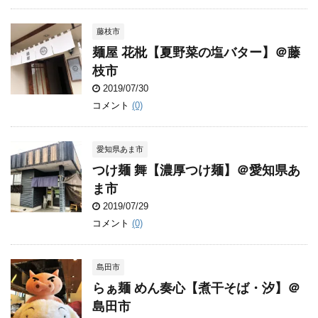
藤枝市
麺屋 花枇【夏野菜の塩バター】＠藤
枝市
2019/07/30
コメント
(0)
愛知県あま市
つけ麺 舞【濃厚つけ麺】＠愛知県あ
ま市
2019/07/29
コメント
(0)
島田市
らぁ麺 めん奏心【煮干そば・汐】＠
島田市