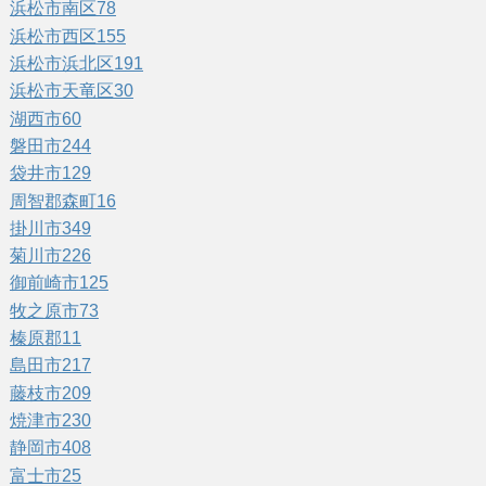
浜松市南区
78
浜松市西区
155
浜松市浜北区
191
浜松市天竜区
30
湖西市
60
磐田市
244
袋井市
129
周智郡森町
16
掛川市
349
菊川市
226
御前崎市
125
牧之原市
73
榛原郡
11
島田市
217
藤枝市
209
焼津市
230
静岡市
408
富士市
25