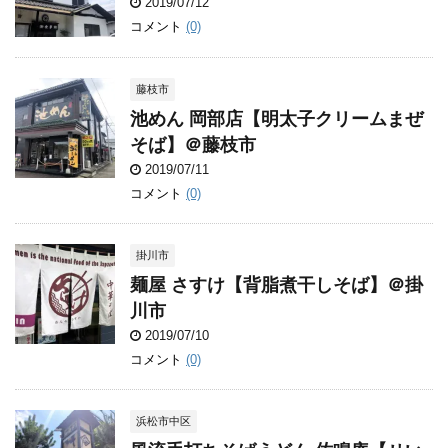
2019/07/12
コメント
(0)
藤枝市
池めん 岡部店【明太子クリームまぜ
そば】＠藤枝市
2019/07/11
コメント
(0)
掛川市
麺屋 さすけ【背脂煮干しそば】＠掛
川市
2019/07/10
コメント
(0)
浜松市中区