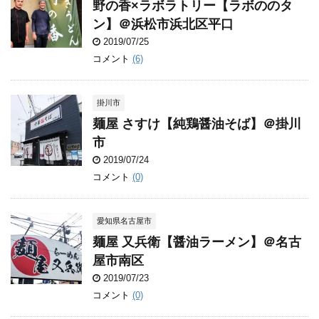
野の香×ラボラトリー【ラボののタ
ン】＠浜松市浜北区平口
2019/07/25
コメント
(6)
掛川市
麺屋 さすけ【純鶏醤油そば】＠掛川
市
2019/07/24
コメント
(0)
愛知県名古屋市
麺屋 又兵衛【醤油ラーメン】＠名古
屋市南区
2019/07/23
コメント
(0)