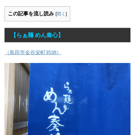
この記事を流し読み
[
開く
]
【らぁ麺 めん奏心】
（島田市金谷栄町3538）