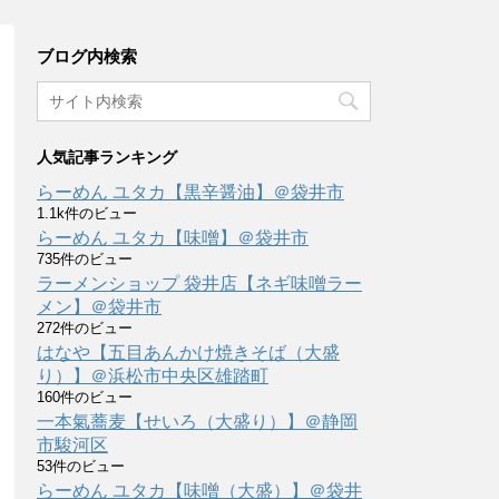
ブログ内検索
人気記事ランキング
らーめん ユタカ【黒辛醤油】＠袋井市
1.1k件のビュー
らーめん ユタカ【味噌】＠袋井市
735件のビュー
ラーメンショップ 袋井店【ネギ味噌ラー
メン】＠袋井市
272件のビュー
はなや【五目あんかけ焼きそば（大盛
り）】＠浜松市中央区雄踏町
160件のビュー
一本氣蕎麦【せいろ（大盛り）】＠静岡
市駿河区
53件のビュー
らーめん ユタカ【味噌（大盛）】＠袋井