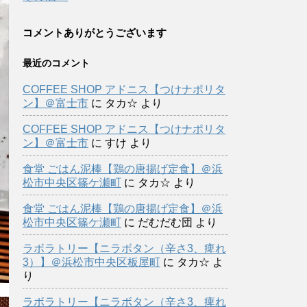
コメントありがとうございます
最近のコメント
COFFEE SHOP アドニス【つけナポリタ
ン】＠富士市
に
タカ☆
より
COFFEE SHOP アドニス【つけナポリタ
ン】＠富士市
に
すけ
より
食堂 ごはん泥棒【鶏の唐揚げ定食】＠浜
松市中央区篠ケ瀬町
に
タカ☆
より
食堂 ごはん泥棒【鶏の唐揚げ定食】＠浜
松市中央区篠ケ瀬町
に
だむだむ団
より
ラボラトリー【ニラボタン（辛さ3、痺れ
3）】＠浜松市中央区板屋町
に
タカ☆
よ
り
ラボラトリー【ニラボタン（辛さ3、痺れ