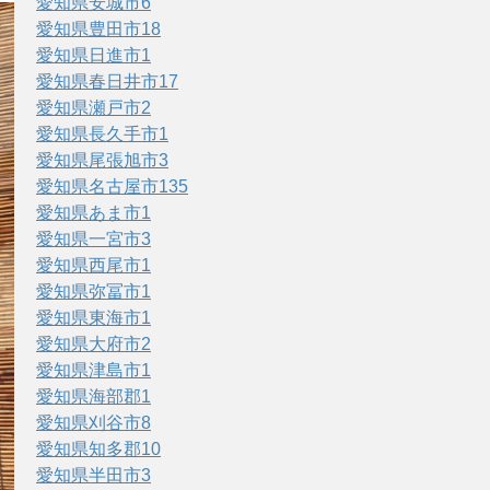
愛知県安城市
6
愛知県豊田市
18
愛知県日進市
1
愛知県春日井市
17
愛知県瀬戸市
2
愛知県長久手市
1
愛知県尾張旭市
3
愛知県名古屋市
135
愛知県あま市
1
愛知県一宮市
3
愛知県西尾市
1
愛知県弥冨市
1
愛知県東海市
1
愛知県大府市
2
愛知県津島市
1
愛知県海部郡
1
愛知県刈谷市
8
愛知県知多郡
10
愛知県半田市
3