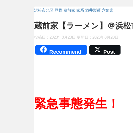
浜松市北区
豚骨
蔵前家
家系
酒井製麺
六角家
蔵前家【ラーメン】＠浜松
投稿日：2023年8月23日 更新日：
2023年8月20日
Recommend
Post
緊急事態発生！