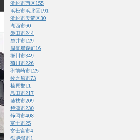
浜松市西区
155
浜松市浜北区
191
浜松市天竜区
30
湖西市
60
磐田市
244
袋井市
129
周智郡森町
16
掛川市
349
菊川市
226
御前崎市
125
牧之原市
73
榛原郡
11
島田市
217
藤枝市
209
焼津市
230
静岡市
408
富士市
25
富士宮市
4
御殿場市
1