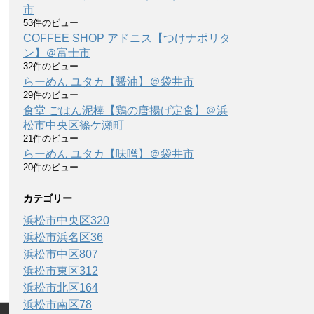
市
53件のビュー
COFFEE SHOP アドニス【つけナポリタ
ン】＠富士市
32件のビュー
らーめん ユタカ【醤油】＠袋井市
29件のビュー
食堂 ごはん泥棒【鶏の唐揚げ定食】＠浜
松市中央区篠ケ瀬町
21件のビュー
らーめん ユタカ【味噌】＠袋井市
20件のビュー
カテゴリー
浜松市中央区
320
浜松市浜名区
36
浜松市中区
807
浜松市東区
312
浜松市北区
164
浜松市南区
78