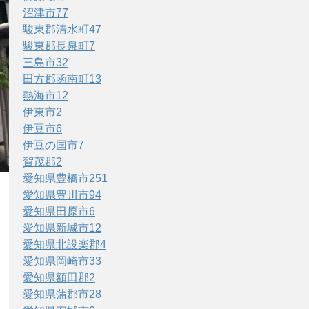
沼津市
77
駿東郡清水町
47
駿東郡長泉町
7
三島市
32
田方郡函南町
13
熱海市
12
伊東市
2
伊豆市
6
伊豆の国市
7
賀茂郡
2
愛知県豊橋市
251
愛知県豊川市
94
愛知県田原市
6
愛知県新城市
12
愛知県北設楽郡
4
愛知県岡崎市
33
愛知県額田郡
2
愛知県蒲郡市
28