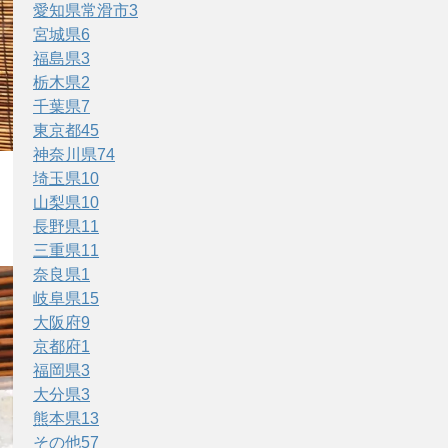
愛知県常滑市
3
宮城県
6
福島県
3
栃木県
2
千葉県
7
東京都
45
神奈川県
74
埼玉県
10
山梨県
10
長野県
11
三重県
11
奈良県
1
岐阜県
15
大阪府
9
京都府
1
福岡県
3
大分県
3
熊本県
13
その他
57