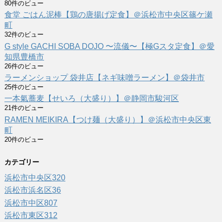
80件のビュー
食堂 ごはん泥棒【鶏の唐揚げ定食】＠浜松市中央区篠ケ瀬
町
32件のビュー
G style GACHI SOBA DOJO 〜流儀〜【極Gスタ定食】＠愛
知県豊橋市
26件のビュー
ラーメンショップ 袋井店【ネギ味噌ラーメン】＠袋井市
25件のビュー
一本氣蕎麦【せいろ（大盛り）】＠静岡市駿河区
21件のビュー
RAMEN MEIKIRA【つけ麺（大盛り）】＠浜松市中央区東
町
20件のビュー
カテゴリー
浜松市中央区
320
浜松市浜名区
36
浜松市中区
807
浜松市東区
312