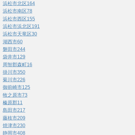
浜松市北区
164
浜松市南区
78
浜松市西区
155
浜松市浜北区
191
浜松市天竜区
30
湖西市
60
磐田市
244
袋井市
129
周智郡森町
16
掛川市
350
菊川市
226
御前崎市
125
牧之原市
73
榛原郡
11
島田市
217
藤枝市
209
焼津市
230
静岡市
408