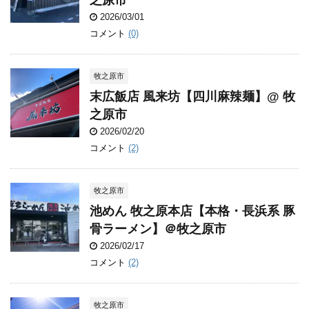
之原市
2026/03/01
コメント
(0)
牧之原市
末広飯店 風来坊【四川麻辣麺】@ 牧
之原市
2026/02/20
コメント
(2)
牧之原市
池めん 牧之原本店【本格・長浜系 豚
骨ラーメン】＠牧之原市
2026/02/17
コメント
(2)
牧之原市