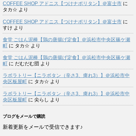
COFFEE SHOP アドニス【つけナポリタン】＠富士市
に
タカ☆
より
COFFEE SHOP アドニス【つけナポリタン】＠富士市
に
すけ
より
食堂 ごはん泥棒【鶏の唐揚げ定食】＠浜松市中央区篠ケ瀬
町
に
タカ☆
より
食堂 ごはん泥棒【鶏の唐揚げ定食】＠浜松市中央区篠ケ瀬
町
に
だむだむ団
より
ラボラトリー【ニラボタン（辛さ3、痺れ3）】＠浜松市中
央区板屋町
に
タカ☆
より
ラボラトリー【ニラボタン（辛さ3、痺れ3）】＠浜松市中
央区板屋町
に
尖らし
より
ブログをメールで購読
新着更新をメールで受信できます♪