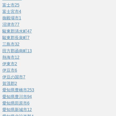
富士市
25
富士宮市
4
御殿場市
1
沼津市
77
駿東郡清水町
47
駿東郡長泉町
7
三島市
32
田方郡函南町
13
熱海市
12
伊東市
2
伊豆市
6
伊豆の国市
7
賀茂郡
2
愛知県豊橋市
253
愛知県豊川市
94
愛知県田原市
6
愛知県新城市
12