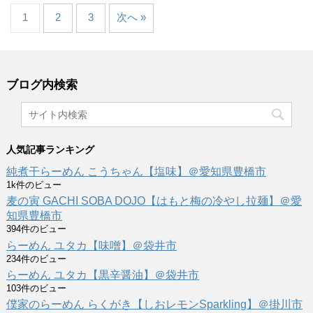
1
2
3
次へ »
ブログ内検索
人気記事ランキング
純煮干らーめん こうちゃん【塩味】＠愛知県豊橋市
1k件のビュー
麦の寅 GACHI SOBA DOJO【はもと梅の冷やし拉麺】＠愛
知県豊橋市
394件のビュー
らーめん ユタカ【味噌】＠袋井市
234件のビュー
らーめん ユタカ【黒辛醤油】＠袋井市
103件のビュー
僕家のらーめん らくがき【しおレモンSparkling】＠掛川市