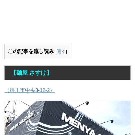
この記事を流し読み
[
開く
]
【麺屋 さすけ】
（掛川市中央3-12-2）