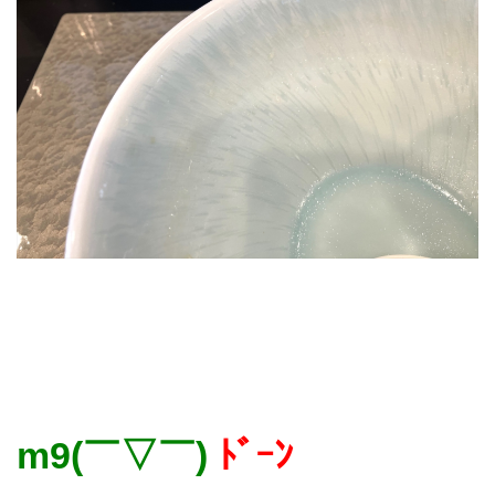
m9(￣▽￣)
ﾄﾞｰﾝ