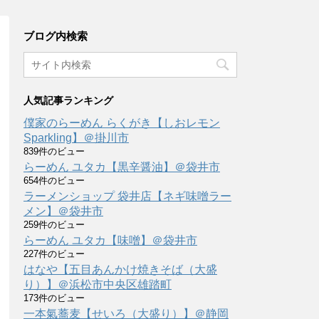
ブログ内検索
人気記事ランキング
僕家のらーめん らくがき【しおレモン
Sparkling】＠掛川市
839件のビュー
らーめん ユタカ【黒辛醤油】＠袋井市
654件のビュー
ラーメンショップ 袋井店【ネギ味噌ラー
メン】＠袋井市
259件のビュー
らーめん ユタカ【味噌】＠袋井市
227件のビュー
はなや【五目あんかけ焼きそば（大盛
り）】＠浜松市中央区雄踏町
173件のビュー
一本氣蕎麦【せいろ（大盛り）】＠静岡