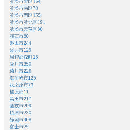
浜松市北区
164
浜松市南区
78
浜松市西区
155
浜松市浜北区
191
浜松市天竜区
30
湖西市
60
磐田市
244
袋井市
129
周智郡森町
16
掛川市
350
菊川市
226
御前崎市
125
牧之原市
73
榛原郡
11
島田市
217
藤枝市
209
焼津市
230
静岡市
408
富士市
25