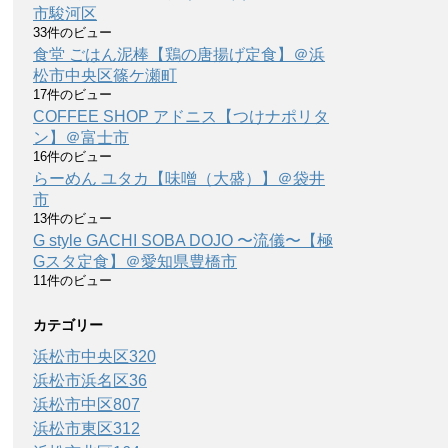
市駿河区
33件のビュー
食堂 ごはん泥棒【鶏の唐揚げ定食】＠浜
松市中央区篠ケ瀬町
17件のビュー
COFFEE SHOP アドニス【つけナポリタ
ン】＠富士市
16件のビュー
らーめん ユタカ【味噌（大盛）】＠袋井
市
13件のビュー
G style GACHI SOBA DOJO 〜流儀〜【極
Gスタ定食】＠愛知県豊橋市
11件のビュー
カテゴリー
浜松市中央区
320
浜松市浜名区
36
浜松市中区
807
浜松市東区
312