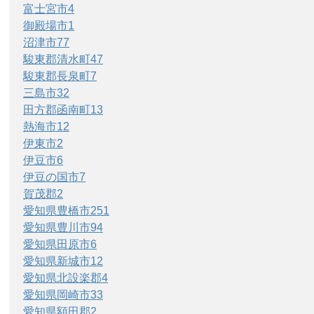
富士宮市
4
御殿場市
1
沼津市
77
駿東郡清水町
47
駿東郡長泉町
7
三島市
32
田方郡函南町
13
熱海市
12
伊東市
2
伊豆市
6
伊豆の国市
7
賀茂郡
2
愛知県豊橋市
251
愛知県豊川市
94
愛知県田原市
6
愛知県新城市
12
愛知県北設楽郡
4
愛知県岡崎市
33
愛知県額田郡
2