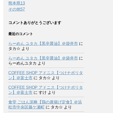
熊本県
13
その他
57
コメントありがとうございます
最近のコメント
らーめん ユタカ【黒辛醤油】＠袋井市
に
タカ☆
より
らーめん ユタカ【黒辛醤油】＠袋井市
に
らーめんユタカ
より
COFFEE SHOP アドニス【つけナポリタ
ン】＠富士市
に
タカ☆
より
COFFEE SHOP アドニス【つけナポリタ
ン】＠富士市
に
すけ
より
食堂 ごはん泥棒【鶏の唐揚げ定食】＠浜
松市中央区篠ケ瀬町
に
タカ☆
より