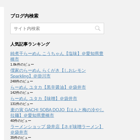
ブログ内検索
人気記事ランキング
純煮干らーめん こうちゃん【塩味】＠愛知県豊
橋市
1.8k件のビュー
僕家のらーめん らくがき【しおレモン
Sparkling】＠掛川市
248件のビュー
らーめん ユタカ【黒辛醤油】＠袋井市
142件のビュー
らーめん ユタカ【味噌】＠袋井市
131件のビュー
麦の寅 GACHI SOBA DOJO【はもと梅の冷やし
拉麺】＠愛知県豊橋市
40件のビュー
ラーメンショップ 袋井店【ネギ味噌ラーメン】
＠袋井市
35件のビュー