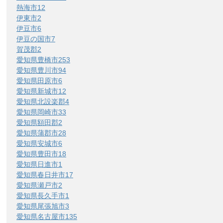
熱海市
12
伊東市
2
伊豆市
6
伊豆の国市
7
賀茂郡
2
愛知県豊橋市
253
愛知県豊川市
94
愛知県田原市
6
愛知県新城市
12
愛知県北設楽郡
4
愛知県岡崎市
33
愛知県額田郡
2
愛知県蒲郡市
28
愛知県安城市
6
愛知県豊田市
18
愛知県日進市
1
愛知県春日井市
17
愛知県瀬戸市
2
愛知県長久手市
1
愛知県尾張旭市
3
愛知県名古屋市
135