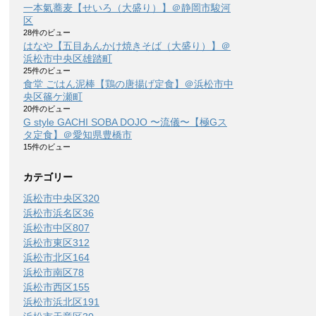
一本氣蕎麦【せいろ（大盛り）】＠静岡市駿河
区
28件のビュー
はなや【五目あんかけ焼きそば（大盛り）】＠
浜松市中央区雄踏町
25件のビュー
食堂 ごはん泥棒【鶏の唐揚げ定食】＠浜松市中
央区篠ケ瀬町
20件のビュー
G style GACHI SOBA DOJO 〜流儀〜【極Gス
タ定食】＠愛知県豊橋市
15件のビュー
カテゴリー
浜松市中央区
320
浜松市浜名区
36
浜松市中区
807
浜松市東区
312
浜松市北区
164
浜松市南区
78
浜松市西区
155
浜松市浜北区
191