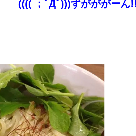
(((( ；ﾟДﾟ)))ずがががーん!