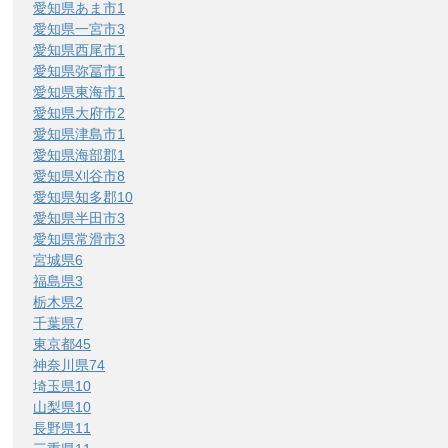
愛知県あま市
1
愛知県一宮市
3
愛知県西尾市
1
愛知県弥冨市
1
愛知県東海市
1
愛知県大府市
2
愛知県津島市
1
愛知県海部郡
1
愛知県刈谷市
8
愛知県知多郡
10
愛知県半田市
3
愛知県常滑市
3
宮城県
6
福島県
3
栃木県
2
千葉県
7
東京都
45
神奈川県
74
埼玉県
10
山梨県
10
長野県
11