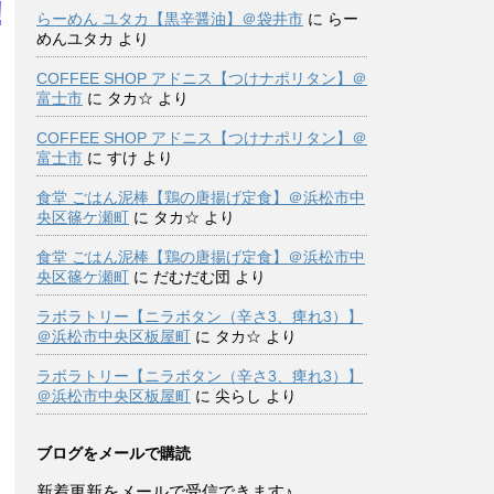
!
らーめん ユタカ【黒辛醤油】＠袋井市
に
らー
めんユタカ
より
COFFEE SHOP アドニス【つけナポリタン】＠
富士市
に
タカ☆
より
COFFEE SHOP アドニス【つけナポリタン】＠
富士市
に
すけ
より
食堂 ごはん泥棒【鶏の唐揚げ定食】＠浜松市中
央区篠ケ瀬町
に
タカ☆
より
食堂 ごはん泥棒【鶏の唐揚げ定食】＠浜松市中
央区篠ケ瀬町
に
だむだむ団
より
ラボラトリー【ニラボタン（辛さ3、痺れ3）】
＠浜松市中央区板屋町
に
タカ☆
より
ラボラトリー【ニラボタン（辛さ3、痺れ3）】
＠浜松市中央区板屋町
に
尖らし
より
ブログをメールで購読
新着更新をメールで受信できます♪