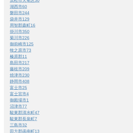
浜松市天竜区
30
湖西市
60
磐田市
244
袋井市
129
周智郡森町
16
掛川市
350
菊川市
226
御前崎市
125
牧之原市
73
榛原郡
11
島田市
217
藤枝市
209
焼津市
230
静岡市
408
富士市
25
富士宮市
4
御殿場市
1
沼津市
77
駿東郡清水町
47
駿東郡長泉町
7
三島市
32
田方郡函南町
13