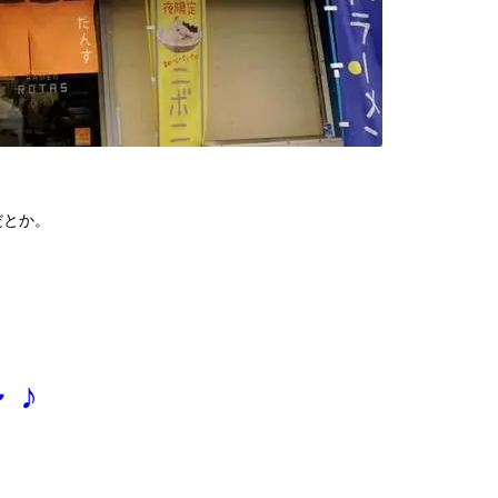
だとか。
 ♪