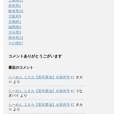
三重県
11
奈良県
1
岐阜県
15
大阪府
9
京都府
1
福岡県
3
大分県
3
熊本県
13
その他
57
コメントありがとうございます
最近のコメント
らーめん ユタカ【黒辛醤油】＠袋井市
に
タカ
☆
より
らーめん ユタカ【黒辛醤油】＠袋井市
に
うな
ぎパイ
より
らーめん ユタカ【黒辛醤油】＠袋井市
に
タカ
☆
より