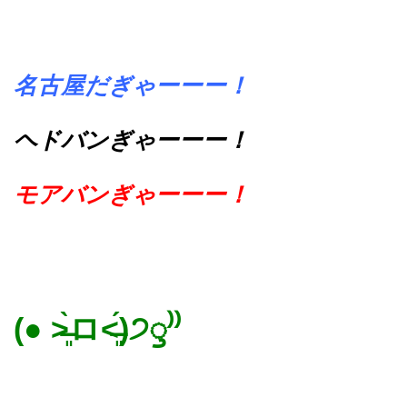
名古屋だぎゃーーー！
ヘドバンぎゃーーー！
モアバンぎゃーーー！
(● ˃̶͈̀ロ˂̶͈́)੭ꠥ⁾⁾