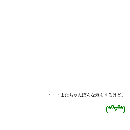
・・・またちゃんぽんな気もするけど。
(*⁰▿⁰*)