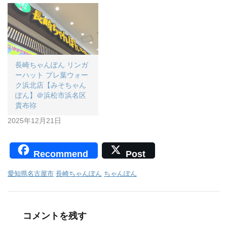
長崎ちゃんぽん リンガ
ーハット プレ葉ウォー
ク浜北店【みそちゃん
ぽん】＠浜松市浜名区
貴布祢
2025年12月21日
Recommend
Post
愛知県名古屋市
長崎ちゃんぽん
ちゃんぽん
コメントを残す