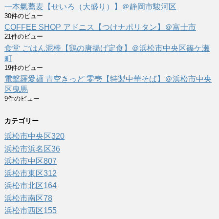
一本氣蕎麦【せいろ（大盛り）】＠静岡市駿河区
30件のビュー
COFFEE SHOP アドニス【つけナポリタン】＠富士市
21件のビュー
食堂 ごはん泥棒【鶏の唐揚げ定食】＠浜松市中央区篠ケ瀬
町
19件のビュー
電撃羅愛麺 青空きっど 零壱【特製中華そば】＠浜松市中央
区曳馬
9件のビュー
カテゴリー
浜松市中央区
320
浜松市浜名区
36
浜松市中区
807
浜松市東区
312
浜松市北区
164
浜松市南区
78
浜松市西区
155