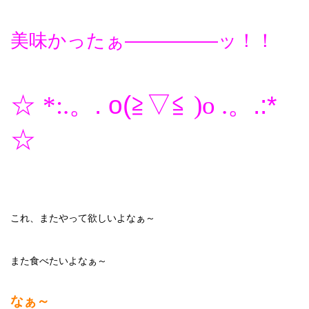
美味かったぁ
―――――
ッ！！
。
. o(≧▽≦
。
.:*
☆
*:.
)o .
☆
これ、またやって欲しいよなぁ～
また食べたいよなぁ～
なぁ～