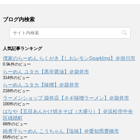
ブログ内検索
人気記事ランキング
僕家のらーめん らくがき【しおレモンSparkling】＠掛川市
0.9k件のビュー
らーめん ユタカ【黒辛醤油】＠袋井市
314件のビュー
らーめん ユタカ【味噌】＠袋井市
218件のビュー
ラーメンショップ 袋井店【ネギ味噌ラーメン】＠袋井市
100件のビュー
はなや【五目あんかけ焼きそば（大盛り）】＠浜松市中央
区雄踏町
68件のビュー
純煮干らーめん こうちゃん【塩味】＠愛知県豊橋市
65件のビュー