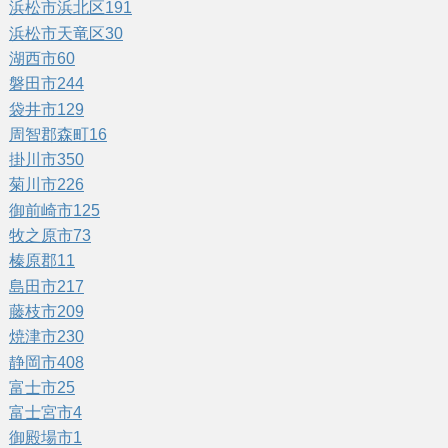
浜松市浜北区
191
浜松市天竜区
30
湖西市
60
磐田市
244
袋井市
129
周智郡森町
16
掛川市
350
菊川市
226
御前崎市
125
牧之原市
73
榛原郡
11
島田市
217
藤枝市
209
焼津市
230
静岡市
408
富士市
25
富士宮市
4
御殿場市
1