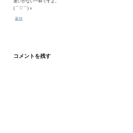
迷いがない一杯ですよ。
(⌒▽⌒)ｖ
返信
コメントを残す