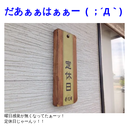
だあぁぁはぁぁー
(
；
´Д
｀
)
曜日感覚が無くなってたぁーッ！
定休日じゃーんッ！！