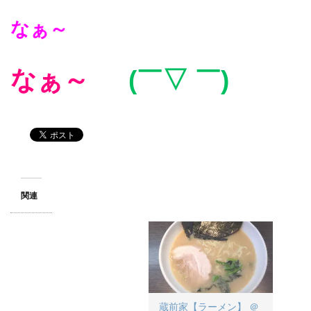
なぁ～
なぁ～
(
￣
▽
)
￣
関連
蔵前家【ラーメン】 ＠