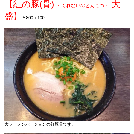
(
)
【紅の豚
骨
大
～くれないのとんこつ～
盛】
800
＋
100
￥
大ラーメンバージョンの紅豚骨です。