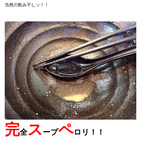
当然の飲み干しッ！！
完
ス
ペ
全
ープ
ロリ！！