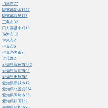
沼津市
77
駿東郡清水町
47
駿東郡長泉町
7
三島市
32
田方郡函南町
13
熱海市
12
伊東市
2
伊豆市
6
伊豆の国市
7
賀茂郡
2
愛知県豊橋市
252
愛知県豊川市
94
愛知県田原市
6
愛知県新城市
12
愛知県北設楽郡
4
愛知県岡崎市
33
愛知県額田郡
2
愛知県蒲郡市
28