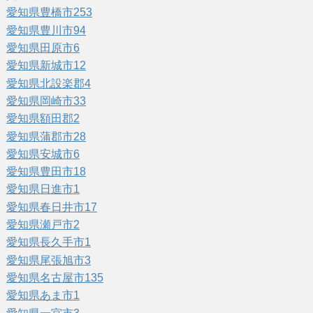
愛知県豊橋市
253
愛知県豊川市
94
愛知県田原市
6
愛知県新城市
12
愛知県北設楽郡
4
愛知県岡崎市
33
愛知県額田郡
2
愛知県蒲郡市
28
愛知県安城市
6
愛知県豊田市
18
愛知県日進市
1
愛知県春日井市
17
愛知県瀬戸市
2
愛知県長久手市
1
愛知県尾張旭市
3
愛知県名古屋市
135
愛知県あま市
1