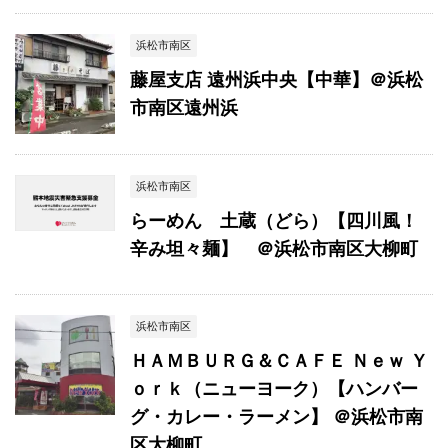
浜松市南区
藤屋支店 遠州浜中央【中華】＠浜松
市南区遠州浜
浜松市南区
らーめん 土蔵（どら）【四川風！
辛み坦々麺】 ＠浜松市南区大柳町
浜松市南区
ＨＡＭＢＵＲＧ＆ＣＡＦＥ Ｎｅｗ Ｙ
ｏｒｋ（ニューヨーク）【ハンバー
グ・カレー・ラーメン】 ＠浜松市南
区大柳町