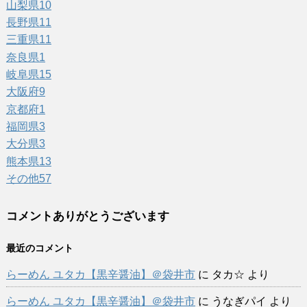
山梨県
10
長野県
11
三重県
11
奈良県
1
岐阜県
15
大阪府
9
京都府
1
福岡県
3
大分県
3
熊本県
13
その他
57
コメントありがとうございます
最近のコメント
らーめん ユタカ【黒辛醤油】＠袋井市
に
タカ☆
より
らーめん ユタカ【黒辛醤油】＠袋井市
に
うなぎパイ
より