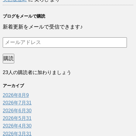
ブログをメールで購読
新着更新をメールで受信できます♪
メ
ー
ル
購読
ア
23人の購読者に加わりましょう
ド
レ
アーカイブ
ス
2026年8月
9
2026年7月
31
2026年6月
30
2026年5月
31
2026年4月
30
2026年3月
31