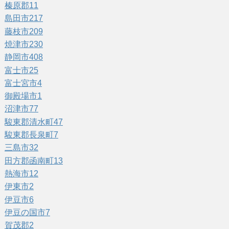
榛原郡
11
島田市
217
藤枝市
209
焼津市
230
静岡市
408
富士市
25
富士宮市
4
御殿場市
1
沼津市
77
駿東郡清水町
47
駿東郡長泉町
7
三島市
32
田方郡函南町
13
熱海市
12
伊東市
2
伊豆市
6
伊豆の国市
7
賀茂郡
2