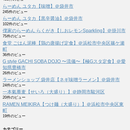
らーめん ユタカ【味噌】＠袋井市
245件のビュー
らーめん ユタカ【黒辛醤油】＠袋井市
102件のビュー
僕家のらーめん らくがき【しおレモンSparkling】＠掛川市
75件のビュー
食堂 ごはん泥棒【鶏の唐揚げ定食】＠浜松市中央区篠ケ瀬
町
36件のビュー
G style GACHI SOBA DOJO 〜流儀〜【極Gスタ定食】＠愛
知県豊橋市
26件のビュー
ラーメンショップ 袋井店【ネギ味噌ラーメン】＠袋井市
24件のビュー
一本氣蕎麦【せいろ（大盛り）】＠静岡市駿河区
20件のビュー
RAMEN MEIKIRA【つけ麺（大盛り）】＠浜松市中央区東
町
19件のビュー
カテゴリー