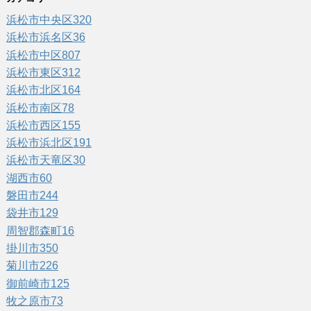
浜松市中央区
320
浜松市浜名区
36
浜松市中区
807
浜松市東区
312
浜松市北区
164
浜松市南区
78
浜松市西区
155
浜松市浜北区
191
浜松市天竜区
30
湖西市
60
磐田市
244
袋井市
129
周智郡森町
16
掛川市
350
菊川市
226
御前崎市
125
牧之原市
73