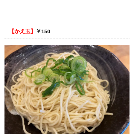
【かえ玉】
￥150