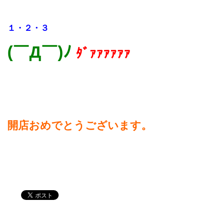
１・２・３
(￣Д￣)ﾉ
ﾀﾞｧｧｧｧｧｧ
開店おめでとうございます。