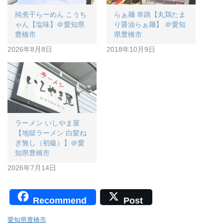
純煮干らーめん こうち
らぁ麺 幸跳【丸鶏たま
ゃん【塩味】＠愛知県
り醤油らぁ麺】 ＠愛知
豊橋市
県豊橋市
2026年8月8日
2018年10月9日
ラーメン いしやま屋
【地獄ラーメン 白髪ね
ぎ無し（初級）】＠愛
知県豊橋市
2026年7月14日
Recommend
Post
愛知県豊橋市