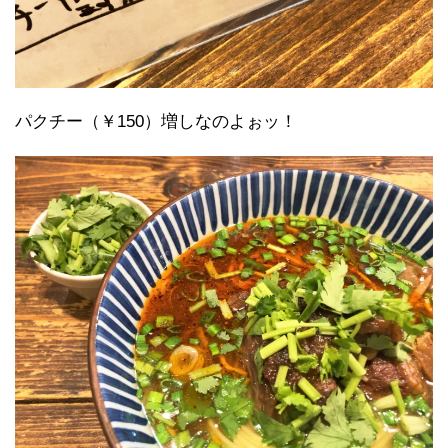
パクチー（￥150）増しなのよぉッ！