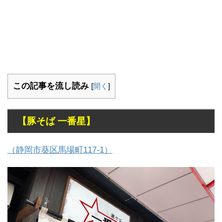
この記事を流し読み
[
開く
]
【豚そば 一番星】
（静岡市葵区馬場町117-1）