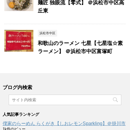
麺匠 独眼流【零式】 ＠浜松市中区高
丘東
浜松市中区
和歌山のラーメン 七星【七星塩☆素
ラーメン】 ＠浜松市中区富塚町
ブログ内検索
人気記事ランキング
僕家のらーめん らくがき【しおレモンSparkling】＠掛川市
1k件のビュー