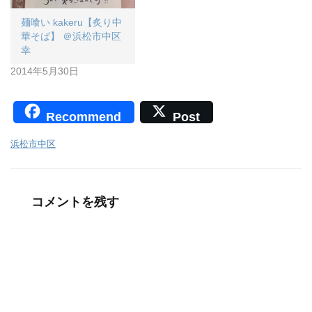
麺喰い kakeru【炙り中
華そば】 ＠浜松市中区
幸
2014年5月30日
Recommend
Post
浜松市中区
コメントを残す