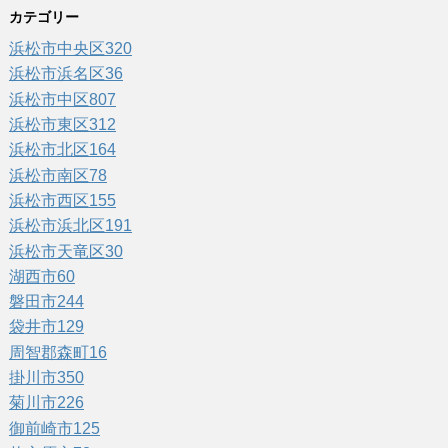
カテゴリー
浜松市中央区
320
浜松市浜名区
36
浜松市中区
807
浜松市東区
312
浜松市北区
164
浜松市南区
78
浜松市西区
155
浜松市浜北区
191
浜松市天竜区
30
湖西市
60
磐田市
244
袋井市
129
周智郡森町
16
掛川市
350
菊川市
226
御前崎市
125