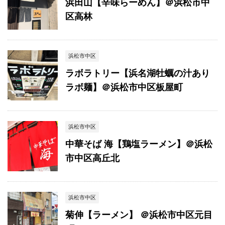
浜田山【辛味らーめん】＠浜松市中
区高林
浜松市中区
ラボラトリー【浜名湖牡蠣の汁あり
ラボ麺】＠浜松市中区板屋町
浜松市中区
中華そば 海【鶏塩ラーメン】＠浜松
市中区高丘北
浜松市中区
菊伸【ラーメン】 ＠浜松市中区元目