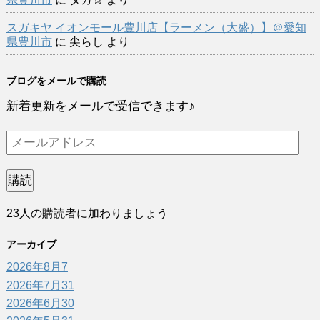
スガキヤ イオンモール豊川店【ラーメン（大盛）】＠愛知
県豊川市
に
尖らし
より
ブログをメールで購読
新着更新をメールで受信できます♪
メ
ー
ル
購読
ア
23人の購読者に加わりましょう
ド
レ
アーカイブ
ス
2026年8月
7
2026年7月
31
2026年6月
30