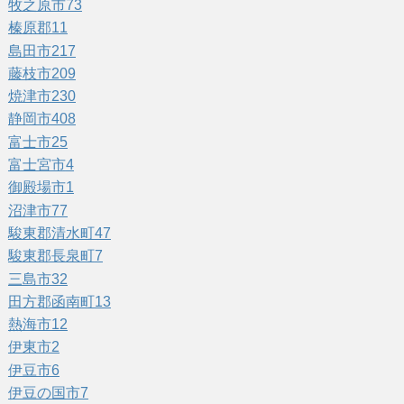
牧之原市
73
榛原郡
11
島田市
217
藤枝市
209
焼津市
230
静岡市
408
富士市
25
富士宮市
4
御殿場市
1
沼津市
77
駿東郡清水町
47
駿東郡長泉町
7
三島市
32
田方郡函南町
13
熱海市
12
伊東市
2
伊豆市
6
伊豆の国市
7