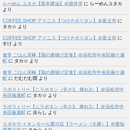
らーめん ユタカ【黒辛醤油】＠袋井市
に
らーめんユタカ
より
COFFEE SHOP アドニス【つけナポリタン】＠富士市
に
タカ☆
より
COFFEE SHOP アドニス【つけナポリタン】＠富士市
に
すけ
より
食堂 ごはん泥棒【鶏の唐揚げ定食】＠浜松市中央区篠ケ瀬
町
に
タカ☆
より
食堂 ごはん泥棒【鶏の唐揚げ定食】＠浜松市中央区篠ケ瀬
町
に
だむだむ団
より
ラボラトリー【ニラボタン（辛さ3、痺れ3）】＠浜松市中
央区板屋町
に
タカ☆
より
ラボラトリー【ニラボタン（辛さ3、痺れ3）】＠浜松市中
央区板屋町
に
尖らし
より
スガキヤ イオンモール豊川店【ラーメン（大盛）】＠愛知
県豊川市
に
タカ☆
より