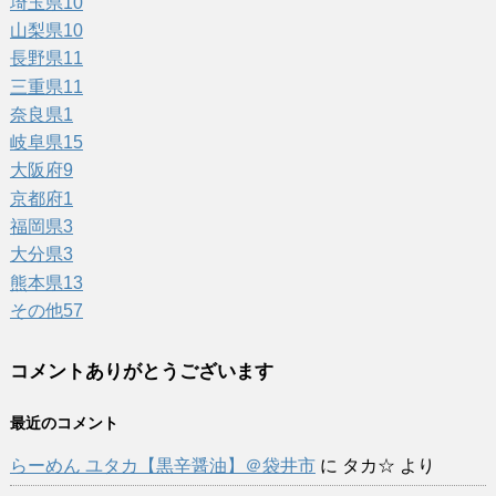
埼玉県
10
山梨県
10
長野県
11
三重県
11
奈良県
1
岐阜県
15
大阪府
9
京都府
1
福岡県
3
大分県
3
熊本県
13
その他
57
コメントありがとうございます
最近のコメント
らーめん ユタカ【黒辛醤油】＠袋井市
に
タカ☆
より