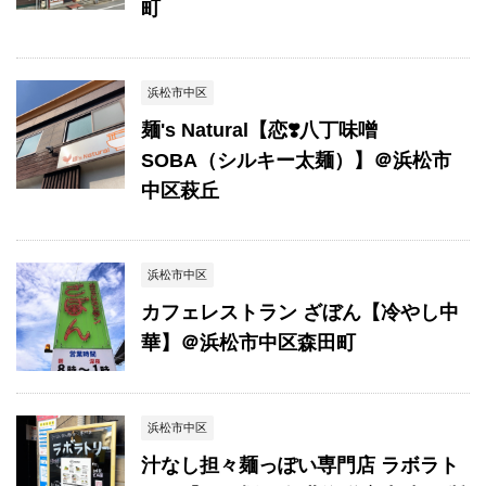
町
浜松市中区
麺's Natural【恋❣️八丁味噌
SOBA（シルキー太麺）】＠浜松市
中区萩丘
浜松市中区
カフェレストラン ざぼん【冷やし中
華】＠浜松市中区森田町
浜松市中区
汁なし担々麺っぽい専門店 ラボラト