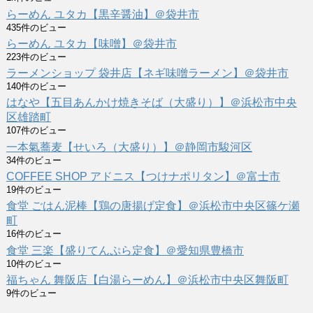
らーめん ユタカ【黒辛醤油】＠袋井市
435件のビュー
らーめん ユタカ【味噌】＠袋井市
223件のビュー
ラーメンショップ 袋井店【ネギ味噌ラーメン】＠袋井市
140件のビュー
はなや【五目あんかけ焼きそば（大盛り）】＠浜松市中央
区雄踏町
107件のビュー
一本氣蕎麦【せいろ（大盛り）】＠静岡市駿河区
34件のビュー
COFFEE SHOP アドニス【つけナポリタン】＠富士市
19件のビュー
食堂 ごはん泥棒【鶏の唐揚げ定食】＠浜松市中央区篠ケ瀬
町
16件のビュー
食堂 三楽【盛りてんぷら定食】＠愛知県豊橋市
10件のビュー
福ちゃん 舞阪店【白湯らーめん】＠浜松市中央区舞阪町
9件のビュー