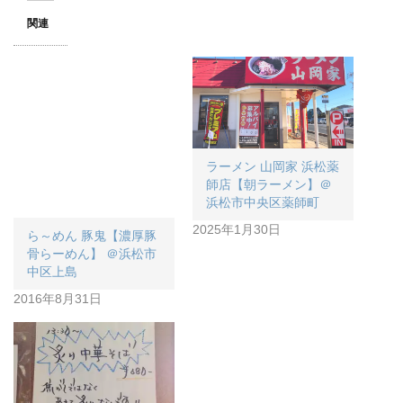
関連
ラーメン 山岡家 浜松薬
師店【朝ラーメン】＠
浜松市中央区薬師町
2025年1月30日
ら～めん 豚鬼【濃厚豚
骨らーめん】 ＠浜松市
中区上島
2016年8月31日