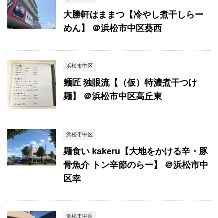
大勝軒はままつ【冷やし煮干しらー
めん】 ＠浜松市中区葵西
浜松市中区
麺匠 独眼流【（仮）特濃煮干つけ
麺】 ＠浜松市中区高丘東
浜松市中区
麺食い kakeru【大地をかける辛・豚
骨魚介 トン辛節のらー】 ＠浜松市中
区幸
浜松市中区