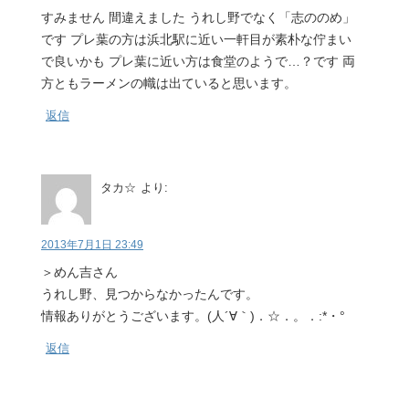
すみません 間違えました うれし野でなく「志ののめ」
です プレ葉の方は浜北駅に近い一軒目が素朴な佇まい
で良いかも プレ葉に近い方は食堂のようで…？です 両
方ともラーメンの幟は出ていると思います。
返信
タカ☆
より:
2013年7月1日 23:49
＞めん吉さん
うれし野、見つからなかったんです。
情報ありがとうございます。(人´∀｀)．☆．。．:*・°
返信