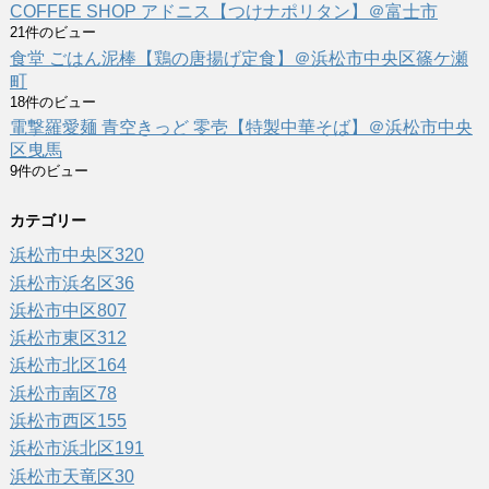
COFFEE SHOP アドニス【つけナポリタン】＠富士市
21件のビュー
食堂 ごはん泥棒【鶏の唐揚げ定食】＠浜松市中央区篠ケ瀬
町
18件のビュー
電撃羅愛麺 青空きっど 零壱【特製中華そば】＠浜松市中央
区曳馬
9件のビュー
カテゴリー
浜松市中央区
320
浜松市浜名区
36
浜松市中区
807
浜松市東区
312
浜松市北区
164
浜松市南区
78
浜松市西区
155
浜松市浜北区
191
浜松市天竜区
30