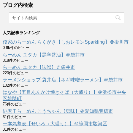
ブログ内検索
人気記事ランキング
僕家のらーめん らくがき【しおレモンSparkling】＠掛川市
0.9k件のビュー
らーめん ユタカ【黒辛醤油】＠袋井市
318件のビュー
らーめん ユタカ【味噌】＠袋井市
220件のビュー
ラーメンショップ 袋井店【ネギ味噌ラーメン】＠袋井市
102件のビュー
はなや【五目あんかけ焼きそば（大盛り）】＠浜松市中央
区雄踏町
76件のビュー
純煮干らーめん こうちゃん【塩味】＠愛知県豊橋市
61件のビュー
一本氣蕎麦【せいろ（大盛り）】＠静岡市駿河区
31件のビュー