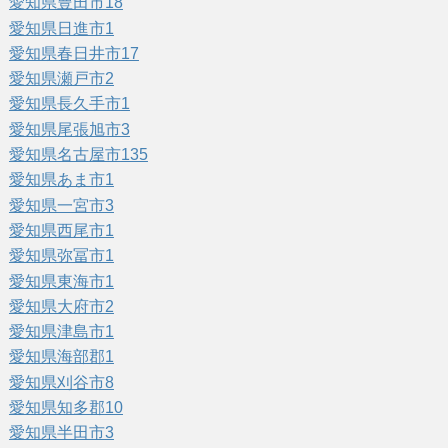
愛知県豊田市
18
愛知県日進市
1
愛知県春日井市
17
愛知県瀬戸市
2
愛知県長久手市
1
愛知県尾張旭市
3
愛知県名古屋市
135
愛知県あま市
1
愛知県一宮市
3
愛知県西尾市
1
愛知県弥冨市
1
愛知県東海市
1
愛知県大府市
2
愛知県津島市
1
愛知県海部郡
1
愛知県刈谷市
8
愛知県知多郡
10
愛知県半田市
3