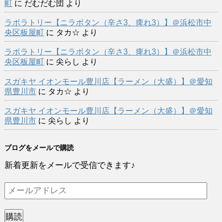
町
に
だむだむ団
より
ラボラトリー【ニラボタン（辛さ3、痺れ3）】＠浜松市中
央区板屋町
に
タカ☆
より
ラボラトリー【ニラボタン（辛さ3、痺れ3）】＠浜松市中
央区板屋町
に
尖らし
より
スガキヤ イオンモール豊川店【ラーメン（大盛）】＠愛知
県豊川市
に
タカ☆
より
スガキヤ イオンモール豊川店【ラーメン（大盛）】＠愛知
県豊川市
に
尖らし
より
ブログをメールで購読
新着更新をメールで受信できます♪
メ
ー
ル
購読