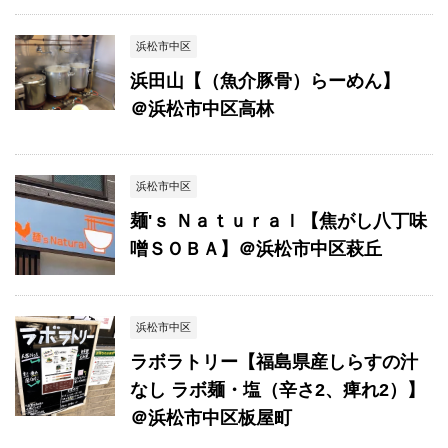
浜松市中区
浜田山【（魚介豚骨）らーめん】
＠浜松市中区高林
浜松市中区
麺'ｓ Ｎａｔｕｒａｌ【焦がし八丁味
噌ＳＯＢＡ】＠浜松市中区萩丘
浜松市中区
ラボラトリー【福島県産しらすの汁
なし ラボ麺・塩（辛さ2、痺れ2）】
＠浜松市中区板屋町