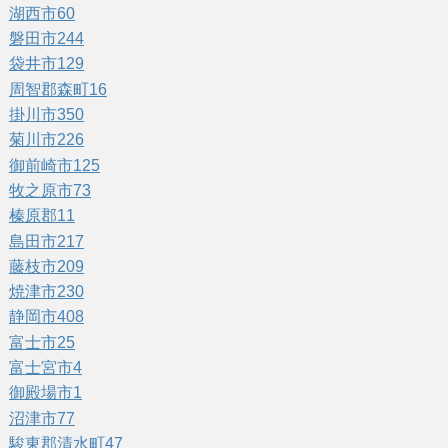
湖西市
60
磐田市
244
袋井市
129
周智郡森町
16
掛川市
350
菊川市
226
御前崎市
125
牧之原市
73
榛原郡
11
島田市
217
藤枝市
209
焼津市
230
静岡市
408
富士市
25
富士宮市
4
御殿場市
1
沼津市
77
駿東郡清水町
47