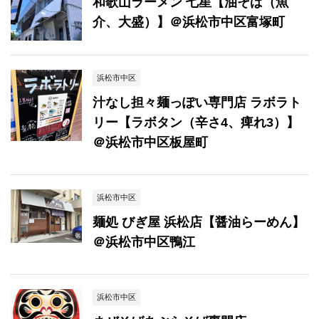
和歌山ラーメン 七星【油そば（魚
介、大盛）】＠浜松市中区富塚町
浜松市中区
汁なし担々麺っぽい専門店 ラボラト
リー【ラボタン（辛さ4、痺れ3）】
＠浜松市中区板屋町
浜松市中区
麺処 びぎ屋 浜松店【醤油らーめん】
＠浜松市中区鴨江
浜松市中区