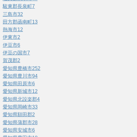
駿東郡長泉町
7
三島市
32
田方郡函南町
13
熱海市
12
伊東市
2
伊豆市
6
伊豆の国市
7
賀茂郡
2
愛知県豊橋市
252
愛知県豊川市
94
愛知県田原市
6
愛知県新城市
12
愛知県北設楽郡
4
愛知県岡崎市
33
愛知県額田郡
2
愛知県蒲郡市
28
愛知県安城市
6