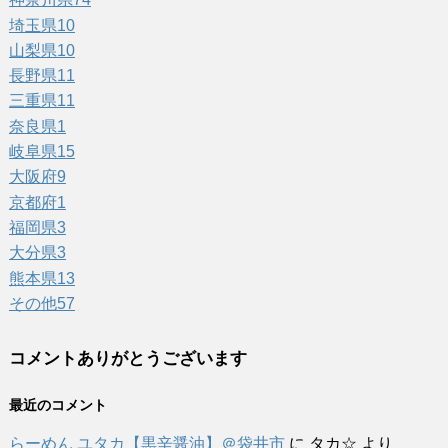
埼玉県
10
山梨県
10
長野県
11
三重県
11
奈良県
1
岐阜県
15
大阪府
9
京都府
1
福岡県
3
大分県
3
熊本県
13
その他
57
コメントありがとうございます
最近のコメント
らーめん ユタカ【黒辛醤油】＠袋井市
に
タカ☆
より