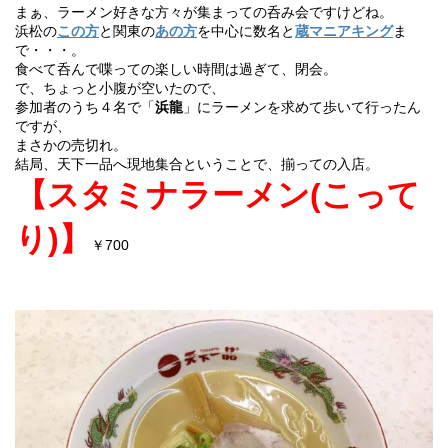
まぁ、ラーメン好きな方々が集まっての呑み会ですけどね。
浜松の
この方
と関東の
あの方
を中心に数名と
蔵マニアキング
ま
で・・・。
食べて呑んで喋っての楽しい時間は過ぎて、閉会。
で、ちょっと小腹が空いたので、
参加者のうち４名で「
浜龍
」にラーメンを求めて歩いて行ったん
ですが、
まさかの売切れ。
結局、天下一品へ現地集合ということで、揃っての入店。
【スタミナラーメン(
こって
り)】
￥700