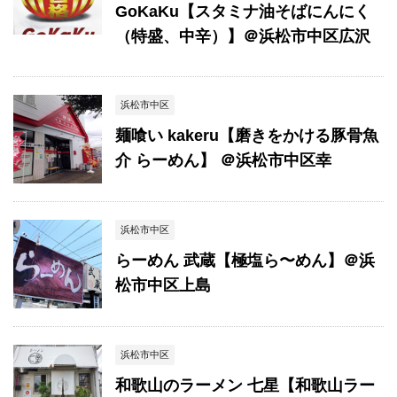
GoKaKu【スタミナ油そばにんにく
（特盛、中辛）】＠浜松市中区広沢
浜松市中区
麺喰い kakeru【磨きをかける豚骨魚
介 らーめん】 ＠浜松市中区幸
浜松市中区
らーめん 武蔵【極塩ら〜めん】＠浜
松市中区上島
浜松市中区
和歌山のラーメン 七星【和歌山ラー