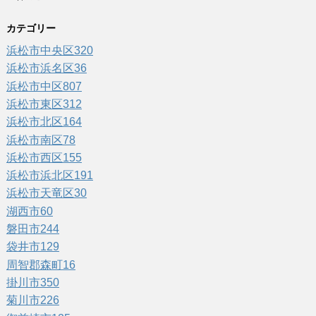
カテゴリー
浜松市中央区
320
浜松市浜名区
36
浜松市中区
807
浜松市東区
312
浜松市北区
164
浜松市南区
78
浜松市西区
155
浜松市浜北区
191
浜松市天竜区
30
湖西市
60
磐田市
244
袋井市
129
周智郡森町
16
掛川市
350
菊川市
226