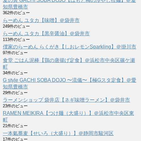
麦の寅 GACHI SOBA DOJO【はもと梅の冷やし拉麺】＠愛
知県豊橋市
362件のビュー
らーめん ユタカ【味噌】＠袋井市
249件のビュー
らーめん ユタカ【黒辛醤油】＠袋井市
113件のビュー
僕家のらーめん らくがき【しおレモンSparkling】＠掛川市
97件のビュー
食堂 ごはん泥棒【鶏の唐揚げ定食】＠浜松市中央区篠ケ瀬
町
34件のビュー
G style GACHI SOBA DOJO 〜流儀〜【極Gスタ定食】＠愛
知県豊橋市
29件のビュー
ラーメンショップ 袋井店【ネギ味噌ラーメン】＠袋井市
23件のビュー
RAMEN MEIKIRA【つけ麺（大盛り）】＠浜松市中央区東
町
21件のビュー
一本氣蕎麦【せいろ（大盛り）】＠静岡市駿河区
17件のビュー