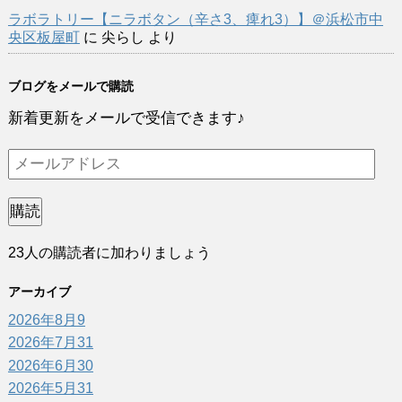
ラボラトリー【ニラボタン（辛さ3、痺れ3）】＠浜松市中
央区板屋町
に
尖らし
より
ブログをメールで購読
新着更新をメールで受信できます♪
メ
ー
ル
購読
ア
23人の購読者に加わりましょう
ド
レ
アーカイブ
ス
2026年8月
9
2026年7月
31
2026年6月
30
2026年5月
31