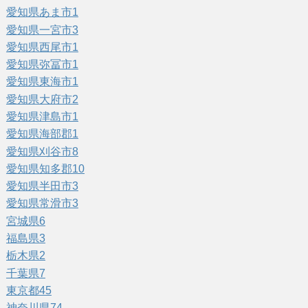
愛知県あま市
1
愛知県一宮市
3
愛知県西尾市
1
愛知県弥冨市
1
愛知県東海市
1
愛知県大府市
2
愛知県津島市
1
愛知県海部郡
1
愛知県刈谷市
8
愛知県知多郡
10
愛知県半田市
3
愛知県常滑市
3
宮城県
6
福島県
3
栃木県
2
千葉県
7
東京都
45
神奈川県
74