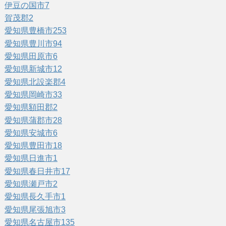
伊豆の国市
7
賀茂郡
2
愛知県豊橋市
253
愛知県豊川市
94
愛知県田原市
6
愛知県新城市
12
愛知県北設楽郡
4
愛知県岡崎市
33
愛知県額田郡
2
愛知県蒲郡市
28
愛知県安城市
6
愛知県豊田市
18
愛知県日進市
1
愛知県春日井市
17
愛知県瀬戸市
2
愛知県長久手市
1
愛知県尾張旭市
3
愛知県名古屋市
135