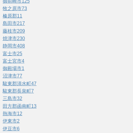
御前崎市
125
牧之原市
73
榛原郡
11
島田市
217
藤枝市
209
焼津市
230
静岡市
408
富士市
25
富士宮市
4
御殿場市
1
沼津市
77
駿東郡清水町
47
駿東郡長泉町
7
三島市
32
田方郡函南町
13
熱海市
12
伊東市
2
伊豆市
6