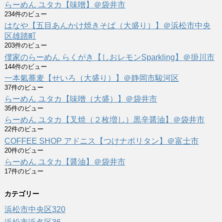
らーめん ユタカ【味噌】＠袋井市
234件のビュー
はなや【五目あんかけ焼きそば（大盛り）】＠浜松市中央
区雄踏町
203件のビュー
僕家のらーめん らくがき【しおレモンSparkling】＠掛川市
144件のビュー
一本氣蕎麦【せいろ（大盛り）】＠静岡市駿河区
37件のビュー
らーめん ユタカ【味噌（大盛）】＠袋井市
35件のビュー
らーめん ユタカ【叉焼（２枚増し）黒辛醤油】＠袋井市
22件のビュー
COFFEE SHOP アドニス【つけナポリタン】＠富士市
20件のビュー
らーめん ユタカ【醤油】＠袋井市
17件のビュー
カテゴリー
浜松市中央区
320