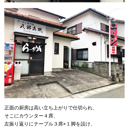
正面の厨房は高い立ち上がりで仕切られ、
そこにカウンター４席、
左振り返りにテーブル３席×１脚を設け、