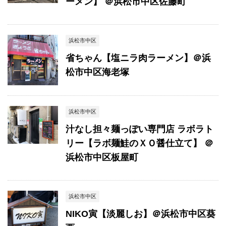
ーメン】 ＠浜松市中区佐藤町
浜松市中区
省ちゃん【塩ニラ肉ラーメン】＠浜
松市中区海老塚
浜松市中区
汁なし担々麺っぽい専門店 ラボラト
リー【ラボ麺鮭のＸＯ醤仕立て】 ＠
浜松市中区板屋町
浜松市中区
NIKO寅【淡麗しお】＠浜松市中区葵