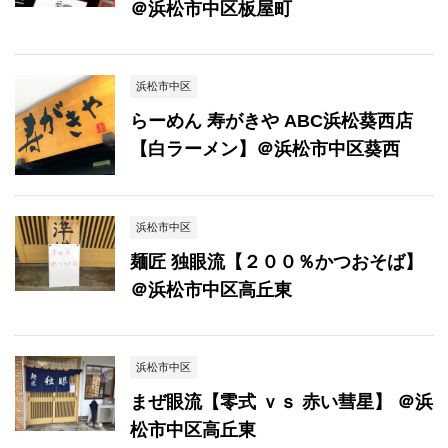
＠浜松市中区板屋町
浜松市中区
らーめん 寿がきや ABC浜松葵西店
【白ラーメン】＠浜松市中区葵西
浜松市中区
麺匠 独眼流【２００％かつおそば】
＠浜松市中区高丘東
浜松市中区
まぜ眼流【零式 ｖｓ 赤い彗星】 ＠浜
松市中区高丘東