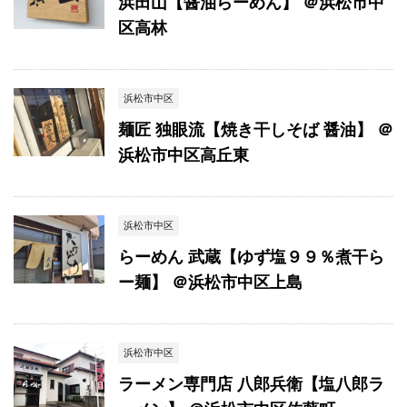
浜田山【醤油らーめん】 ＠浜松市中
区高林
浜松市中区
麺匠 独眼流【焼き干しそば 醤油】 ＠
浜松市中区高丘東
浜松市中区
らーめん 武蔵【ゆず塩９９％煮干ら
ー麺】 ＠浜松市中区上島
浜松市中区
ラーメン専門店 八郎兵衛【塩八郎ラ