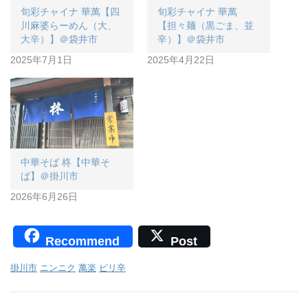
旬彩チャイナ 華萬【四
旬彩チャイナ 華萬
川麻婆らーめん（大、
【担々麺（黒ごま、並
大辛）】＠袋井市
辛）】＠袋井市
2025年7月1日
2025年4月22日
中華そば 柊【中華そ
ば】＠掛川市
2026年6月26日
Recommend
Post
掛川市
ニンニク
萬楽
ピリ辛