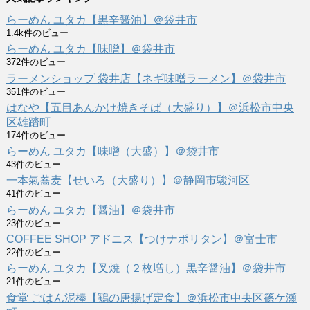
らーめん ユタカ【黒辛醤油】＠袋井市
1.4k件のビュー
らーめん ユタカ【味噌】＠袋井市
372件のビュー
ラーメンショップ 袋井店【ネギ味噌ラーメン】＠袋井市
351件のビュー
はなや【五目あんかけ焼きそば（大盛り）】＠浜松市中央
区雄踏町
174件のビュー
らーめん ユタカ【味噌（大盛）】＠袋井市
43件のビュー
一本氣蕎麦【せいろ（大盛り）】＠静岡市駿河区
41件のビュー
らーめん ユタカ【醤油】＠袋井市
23件のビュー
COFFEE SHOP アドニス【つけナポリタン】＠富士市
22件のビュー
らーめん ユタカ【叉焼（２枚増し）黒辛醤油】＠袋井市
21件のビュー
食堂 ごはん泥棒【鶏の唐揚げ定食】＠浜松市中央区篠ケ瀬