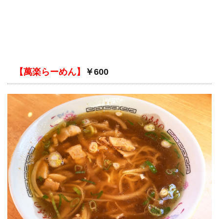
【萬楽らーめん】
￥600