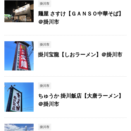
掛川市
麺屋 さすけ【ＧＡＮＳＯ中華そば】
＠掛川市
掛川市
掛川宝龍【しおラーメン】＠掛川市
掛川市
ちゅうか 掛川飯店【大唐ラーメン】
＠掛川市
掛川市