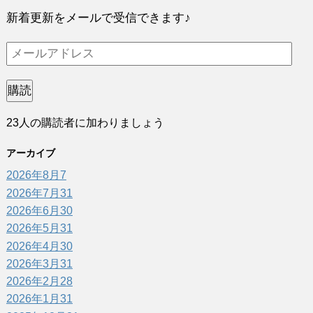
新着更新をメールで受信できます♪
メ
ー
ル
購読
ア
23人の購読者に加わりましょう
ド
レ
アーカイブ
ス
2026年8月
7
2026年7月
31
2026年6月
30
2026年5月
31
2026年4月
30
2026年3月
31
2026年2月
28
2026年1月
31