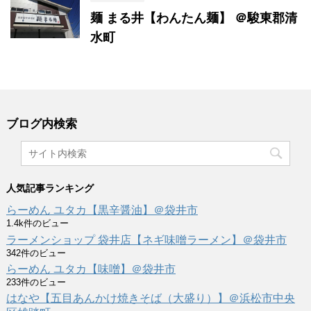
麺 まる井【わんたん麺】 ＠駿東郡清
水町
ブログ内検索
人気記事ランキング
らーめん ユタカ【黒辛醤油】＠袋井市
1.4k件のビュー
ラーメンショップ 袋井店【ネギ味噌ラーメン】＠袋井市
342件のビュー
らーめん ユタカ【味噌】＠袋井市
233件のビュー
はなや【五目あんかけ焼きそば（大盛り）】＠浜松市中央