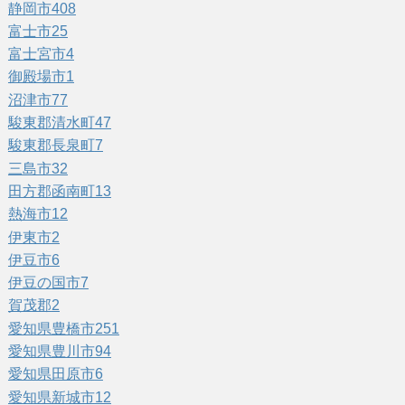
静岡市
408
富士市
25
富士宮市
4
御殿場市
1
沼津市
77
駿東郡清水町
47
駿東郡長泉町
7
三島市
32
田方郡函南町
13
熱海市
12
伊東市
2
伊豆市
6
伊豆の国市
7
賀茂郡
2
愛知県豊橋市
251
愛知県豊川市
94
愛知県田原市
6
愛知県新城市
12