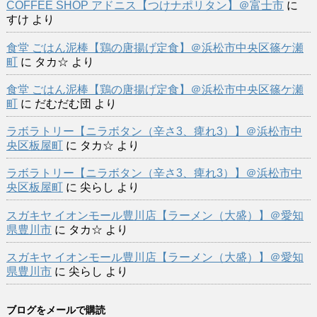
COFFEE SHOP アドニス【つけナポリタン】＠富士市
に
すけ
より
食堂 ごはん泥棒【鶏の唐揚げ定食】＠浜松市中央区篠ケ瀬
町
に
タカ☆
より
食堂 ごはん泥棒【鶏の唐揚げ定食】＠浜松市中央区篠ケ瀬
町
に
だむだむ団
より
ラボラトリー【ニラボタン（辛さ3、痺れ3）】＠浜松市中
央区板屋町
に
タカ☆
より
ラボラトリー【ニラボタン（辛さ3、痺れ3）】＠浜松市中
央区板屋町
に
尖らし
より
スガキヤ イオンモール豊川店【ラーメン（大盛）】＠愛知
県豊川市
に
タカ☆
より
スガキヤ イオンモール豊川店【ラーメン（大盛）】＠愛知
県豊川市
に
尖らし
より
ブログをメールで購読