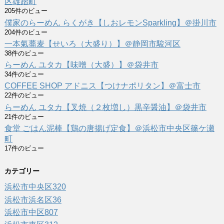
区雄踏町
205件のビュー
僕家のらーめん らくがき【しおレモンSparkling】＠掛川市
204件のビュー
一本氣蕎麦【せいろ（大盛り）】＠静岡市駿河区
38件のビュー
らーめん ユタカ【味噌（大盛）】＠袋井市
34件のビュー
COFFEE SHOP アドニス【つけナポリタン】＠富士市
22件のビュー
らーめん ユタカ【叉焼（２枚増し）黒辛醤油】＠袋井市
21件のビュー
食堂 ごはん泥棒【鶏の唐揚げ定食】＠浜松市中央区篠ケ瀬
町
17件のビュー
カテゴリー
浜松市中央区
320
浜松市浜名区
36
浜松市中区
807