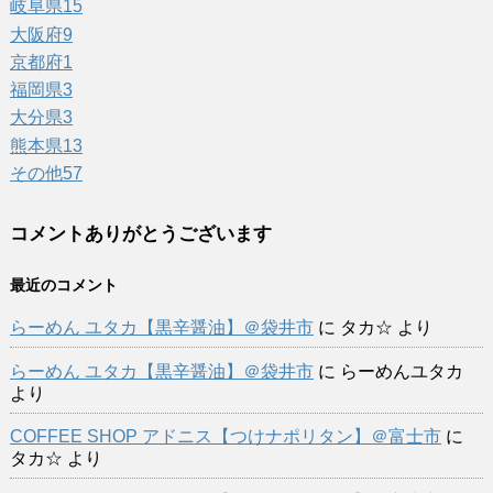
岐阜県
15
大阪府
9
京都府
1
福岡県
3
大分県
3
熊本県
13
その他
57
コメントありがとうございます
最近のコメント
らーめん ユタカ【黒辛醤油】＠袋井市
に
タカ☆
より
らーめん ユタカ【黒辛醤油】＠袋井市
に
らーめんユタカ
より
COFFEE SHOP アドニス【つけナポリタン】＠富士市
に
タカ☆
より