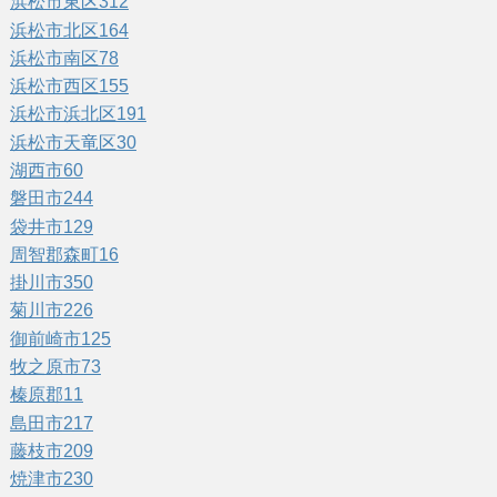
浜松市東区
312
浜松市北区
164
浜松市南区
78
浜松市西区
155
浜松市浜北区
191
浜松市天竜区
30
湖西市
60
磐田市
244
袋井市
129
周智郡森町
16
掛川市
350
菊川市
226
御前崎市
125
牧之原市
73
榛原郡
11
島田市
217
藤枝市
209
焼津市
230