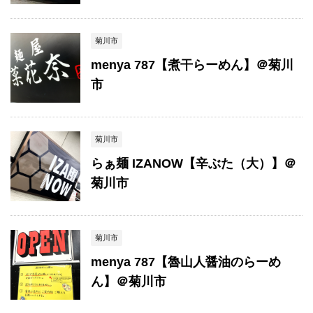
菊川市
menya 787【煮干らーめん】＠菊川
市
菊川市
らぁ麺 IZANOW【辛ぶた（大）】＠
菊川市
菊川市
menya 787【魯山人醤油のらーめ
ん】＠菊川市