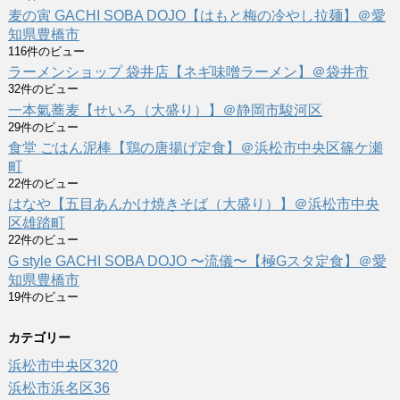
麦の寅 GACHI SOBA DOJO【はもと梅の冷やし拉麺】＠愛
知県豊橋市
116件のビュー
ラーメンショップ 袋井店【ネギ味噌ラーメン】＠袋井市
32件のビュー
一本氣蕎麦【せいろ（大盛り）】＠静岡市駿河区
29件のビュー
食堂 ごはん泥棒【鶏の唐揚げ定食】＠浜松市中央区篠ケ瀬
町
22件のビュー
はなや【五目あんかけ焼きそば（大盛り）】＠浜松市中央
区雄踏町
22件のビュー
G style GACHI SOBA DOJO 〜流儀〜【極Gスタ定食】＠愛
知県豊橋市
19件のビュー
カテゴリー
浜松市中央区
320
浜松市浜名区
36