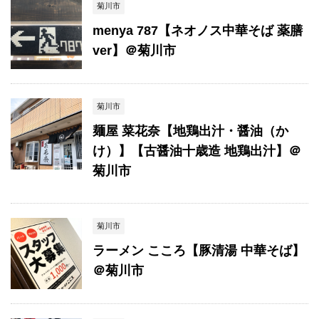
菊川市
menya 787【ネオノス中華そば 薬膳
ver】＠菊川市
菊川市
麺屋 菜花奈【地鶏出汁・醤油（か
け）】【古醤油十歳造 地鶏出汁】＠
菊川市
菊川市
ラーメン こころ【豚清湯 中華そば】
＠菊川市