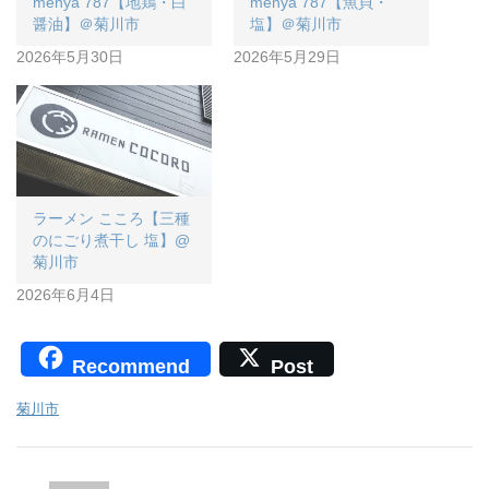
menya 787【地鶏・白
menya 787【魚貝・
醤油】＠菊川市
塩】＠菊川市
2026年5月30日
2026年5月29日
ラーメン こころ【三種
のにごり煮干し 塩】@
菊川市
2026年6月4日
Recommend
Post
菊川市