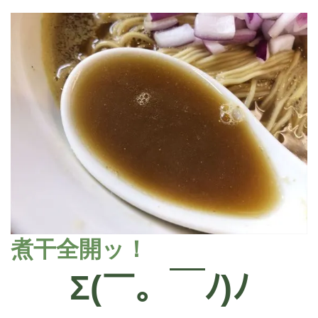
煮干全開ッ！
Σ
(
￣。￣ﾉ
)
ﾉ