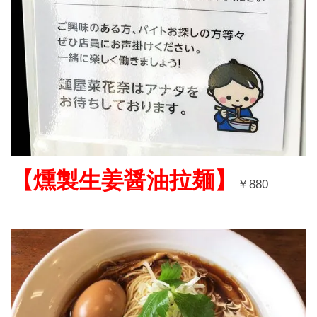
【燻製生姜醤油拉麺】
￥
880