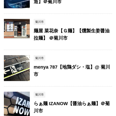
造】＠菊川市
菊川市
麺屋 菜花奈【Ｇ麺】【燻製生姜醤油
拉麺】 ＠菊川市
菊川市
menya 787【地鶏ダシ・塩】@ 菊川
市
菊川市
らぁ麺 IZANOW【醤油らぁ麺】＠菊
川市