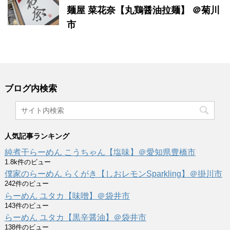
麺屋 菜花奈【丸鶏醤油拉麺】 ＠菊川
市
ブログ内検索
人気記事ランキング
純煮干らーめん こうちゃん【塩味】＠愛知県豊橋市
1.8k件のビュー
僕家のらーめん らくがき【しおレモンSparkling】＠掛川市
242件のビュー
らーめん ユタカ【味噌】＠袋井市
143件のビュー
らーめん ユタカ【黒辛醤油】＠袋井市
138件のビュー