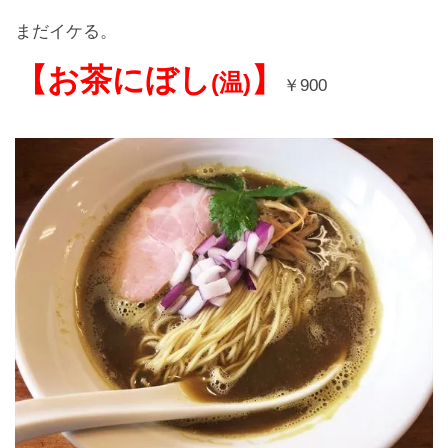
まだイケる。
【お茶にぼし
】
(
温
)
￥
900