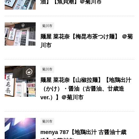
油】【魚貝潮】＠菊川市
菊川市
麺屋 菜花奈【梅昆布茶つけ麺】 ＠菊
川市
菊川市
麺屋 菜花奈【山椒拉麺】【地鶏出汁
（かけ）・醤油（古醤油、廿歳造
ver.）】＠菊川市
菊川市
menya 787【地鶏出汁 古醤油十歳