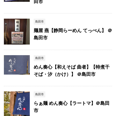
田市
島田市
麺屋 燕【静岡らーめん てっぺん】 ＠
島田市
島田市
めん奏心【和えそば 曲者】【特煮干
そば・汐（かけ）】 ＠島田市
島田市
らぁ麺 めん奏心【ラートマ】＠島田
市