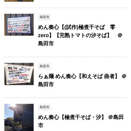
島田市
めん奏心【(試作)極煮干そば 零
zero】【完熟トマトの汐そば】 ＠
島田市
島田市
らぁ麺 めん奏心【和えそば 曲者】 ＠
島田市
島田市
めん奏心【極煮干そば・汐】 ＠島田
市