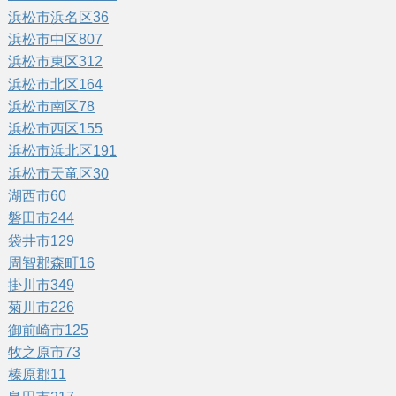
浜松市浜名区
36
浜松市中区
807
浜松市東区
312
浜松市北区
164
浜松市南区
78
浜松市西区
155
浜松市浜北区
191
浜松市天竜区
30
湖西市
60
磐田市
244
袋井市
129
周智郡森町
16
掛川市
349
菊川市
226
御前崎市
125
牧之原市
73
榛原郡
11