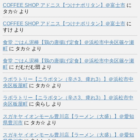
COFFEE SHOP アドニス【つけナポリタン】＠富士市
に
タカ☆
より
COFFEE SHOP アドニス【つけナポリタン】＠富士市
に
すけ
より
食堂 ごはん泥棒【鶏の唐揚げ定食】＠浜松市中央区篠ケ瀬
町
に
タカ☆
より
食堂 ごはん泥棒【鶏の唐揚げ定食】＠浜松市中央区篠ケ瀬
町
に
だむだむ団
より
ラボラトリー【ニラボタン（辛さ3、痺れ3）】＠浜松市中
央区板屋町
に
タカ☆
より
ラボラトリー【ニラボタン（辛さ3、痺れ3）】＠浜松市中
央区板屋町
に
尖らし
より
スガキヤ イオンモール豊川店【ラーメン（大盛）】＠愛知
県豊川市
に
タカ☆
より
スガキヤ イオンモール豊川店【ラーメン（大盛）】＠愛知