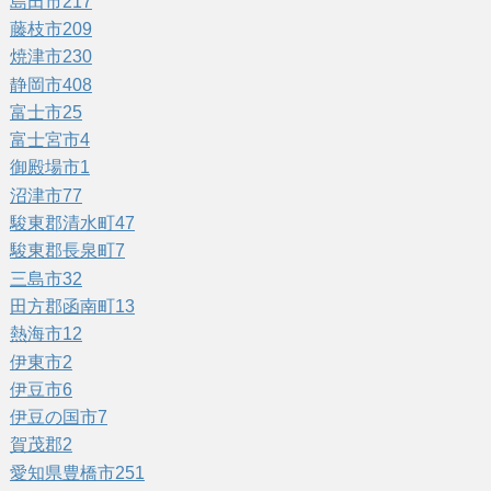
島田市
217
藤枝市
209
焼津市
230
静岡市
408
富士市
25
富士宮市
4
御殿場市
1
沼津市
77
駿東郡清水町
47
駿東郡長泉町
7
三島市
32
田方郡函南町
13
熱海市
12
伊東市
2
伊豆市
6
伊豆の国市
7
賀茂郡
2
愛知県豊橋市
251