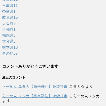
三重県
11
奈良県
1
岐阜県
15
大阪府
9
京都府
1
福岡県
3
大分県
3
熊本県
13
その他
57
コメントありがとうございます
最近のコメント
らーめん ユタカ【黒辛醤油】＠袋井市
に
タカ☆
より
らーめん ユタカ【黒辛醤油】＠袋井市
に
らーめんユタカ
より