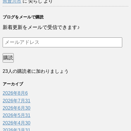
県豊川市
に
尖らし
より
ブログをメールで購読
新着更新をメールで受信できます♪
メ
ー
ル
購読
ア
23人の購読者に加わりましょう
ド
レ
アーカイブ
ス
2026年8月
6
2026年7月
31
2026年6月
30
2026年5月
31
2026年4月
30
2026年3月
31