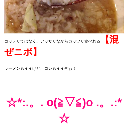
【混
コッテリではなく、アッサリながらガッツリ食べれる
ぜニボ】
ラーメンもイイけど、
コレもイイぞぉ！
☆*:.
。
. o(≧▽≦)o .
。
.:*
☆