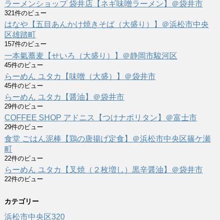
ラーメンショップ 袋井店【ネギ味噌ラーメン】＠袋井市
321件のビュー
はなや【五目あんかけ焼きそば（大盛り）】＠浜松市中央
区雄踏町
157件のビュー
一本氣蕎麦【せいろ（大盛り）】＠静岡市駿河区
45件のビュー
らーめん ユタカ【味噌（大盛）】＠袋井市
45件のビュー
らーめん ユタカ【醤油】＠袋井市
29件のビュー
COFFEE SHOP アドニス【つけナポリタン】＠富士市
29件のビュー
食堂 ごはん泥棒【鶏の唐揚げ定食】＠浜松市中央区篠ケ瀬
町
22件のビュー
らーめん ユタカ【叉焼（２枚増し）黒辛醤油】＠袋井市
22件のビュー
カテゴリー
浜松市中央区
320