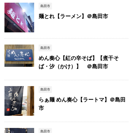
島田市
麺とれ【ラーメン】＠島田市
島田市
めん奏心【紅の辛そば】【煮干そ
ば・汐（かけ）】 ＠島田市
島田市
らぁ麺 めん奏心【ラートマ】＠島田
市
島田市