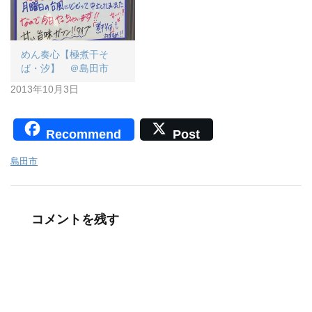
めん奏心【極煮干そ
ば・汐】 ＠島田市
2013年10月3日
Recommend
Post
島田市
コメントを残す