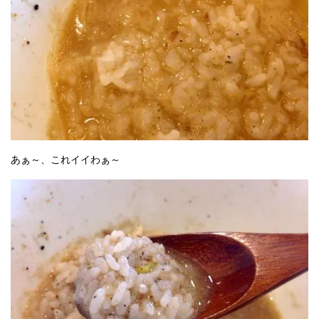
あぁ～、これイイわぁ～