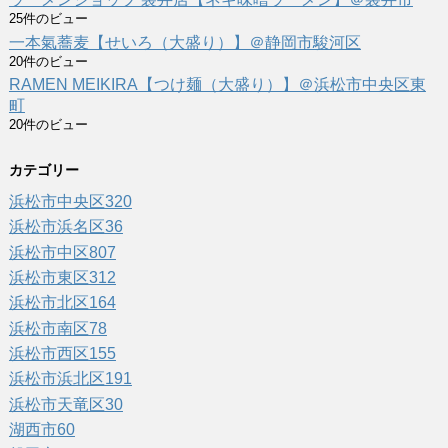
25件のビュー
一本氣蕎麦【せいろ（大盛り）】＠静岡市駿河区
20件のビュー
RAMEN MEIKIRA【つけ麺（大盛り）】＠浜松市中央区東
町
20件のビュー
カテゴリー
浜松市中央区
320
浜松市浜名区
36
浜松市中区
807
浜松市東区
312
浜松市北区
164
浜松市南区
78
浜松市西区
155
浜松市浜北区
191
浜松市天竜区
30
湖西市
60