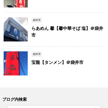
袋井市
らあめん 馨【馨中華そば 塩】＠袋井
市
袋井市
宝龍【タンメン】＠袋井市
ブログ内検索