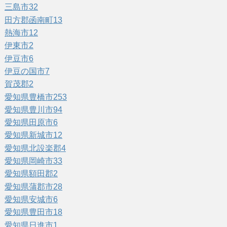
三島市
32
田方郡函南町
13
熱海市
12
伊東市
2
伊豆市
6
伊豆の国市
7
賀茂郡
2
愛知県豊橋市
253
愛知県豊川市
94
愛知県田原市
6
愛知県新城市
12
愛知県北設楽郡
4
愛知県岡崎市
33
愛知県額田郡
2
愛知県蒲郡市
28
愛知県安城市
6
愛知県豊田市
18
愛知県日進市
1