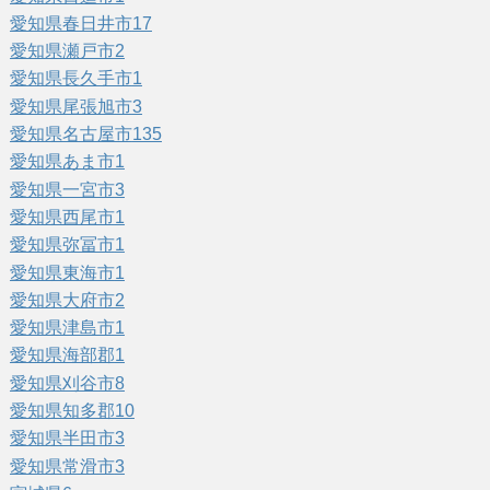
愛知県春日井市
17
愛知県瀬戸市
2
愛知県長久手市
1
愛知県尾張旭市
3
愛知県名古屋市
135
愛知県あま市
1
愛知県一宮市
3
愛知県西尾市
1
愛知県弥冨市
1
愛知県東海市
1
愛知県大府市
2
愛知県津島市
1
愛知県海部郡
1
愛知県刈谷市
8
愛知県知多郡
10
愛知県半田市
3
愛知県常滑市
3