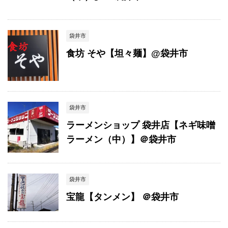
袋井市
食坊 そや【坦々麺】@袋井市
袋井市
ラーメンショップ 袋井店【ネギ味噌
ラーメン（中）】＠袋井市
袋井市
宝龍【タンメン】 ＠袋井市