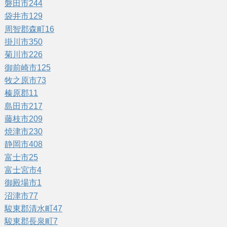
磐田市
244
袋井市
129
周智郡森町
16
掛川市
350
菊川市
226
御前崎市
125
牧之原市
73
榛原郡
11
島田市
217
藤枝市
209
焼津市
230
静岡市
408
富士市
25
富士宮市
4
御殿場市
1
沼津市
77
駿東郡清水町
47
駿東郡長泉町
7