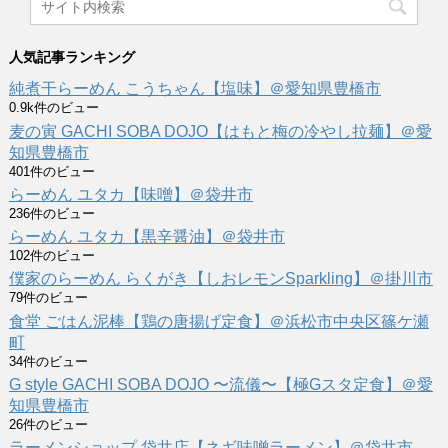
人気記事ランキング
純煮干らーめん こうちゃん【塩味】＠愛知県豊橋市
0.9k件のビュー
麦の寅 GACHI SOBA DOJO【はもと梅の冷やし拉麺】＠愛
知県豊橋市
401件のビュー
らーめん ユタカ【味噌】＠袋井市
236件のビュー
らーめん ユタカ【黒辛醤油】＠袋井市
102件のビュー
僕家のらーめん らくがき【しおレモンSparkling】＠掛川市
79件のビュー
食堂 ごはん泥棒【鶏の唐揚げ定食】＠浜松市中央区篠ケ瀬
町
34件のビュー
G style GACHI SOBA DOJO 〜流儀〜【極Gスタ定食】＠愛
知県豊橋市
26件のビュー
ラーメンショップ 袋井店【ネギ味噌ラーメン】＠袋井市