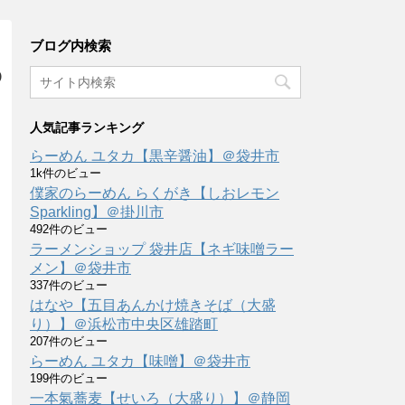
ブログ内検索
＠
人気記事ランキング
らーめん ユタカ【黒辛醤油】＠袋井市
1k件のビュー
僕家のらーめん らくがき【しおレモン
Sparkling】＠掛川市
492件のビュー
ラーメンショップ 袋井店【ネギ味噌ラー
メン】＠袋井市
337件のビュー
はなや【五目あんかけ焼きそば（大盛
り）】＠浜松市中央区雄踏町
207件のビュー
らーめん ユタカ【味噌】＠袋井市
199件のビュー
一本氣蕎麦【せいろ（大盛り）】＠静岡