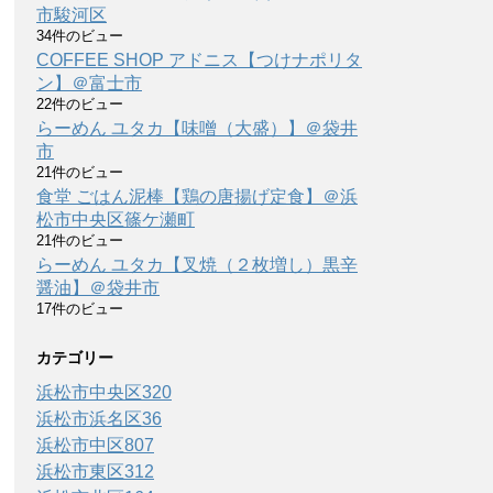
市駿河区
34件のビュー
COFFEE SHOP アドニス【つけナポリタ
ン】＠富士市
22件のビュー
らーめん ユタカ【味噌（大盛）】＠袋井
市
21件のビュー
食堂 ごはん泥棒【鶏の唐揚げ定食】＠浜
松市中央区篠ケ瀬町
21件のビュー
らーめん ユタカ【叉焼（２枚増し）黒辛
醤油】＠袋井市
17件のビュー
カテゴリー
浜松市中央区
320
浜松市浜名区
36
浜松市中区
807
浜松市東区
312