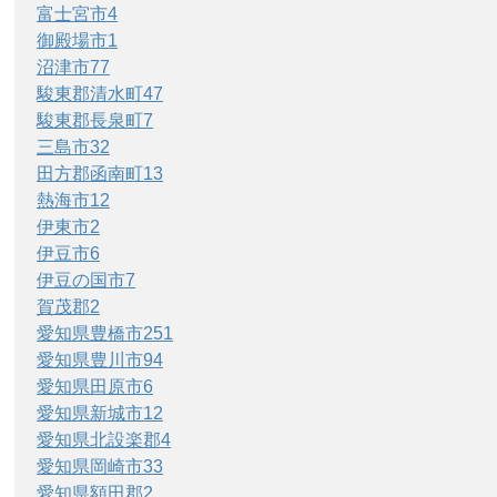
富士宮市
4
御殿場市
1
沼津市
77
駿東郡清水町
47
駿東郡長泉町
7
三島市
32
田方郡函南町
13
熱海市
12
伊東市
2
伊豆市
6
伊豆の国市
7
賀茂郡
2
愛知県豊橋市
251
愛知県豊川市
94
愛知県田原市
6
愛知県新城市
12
愛知県北設楽郡
4
愛知県岡崎市
33
愛知県額田郡
2