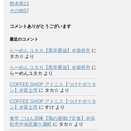
熊本県
13
その他
57
コメントありがとうございます
最近のコメント
らーめん ユタカ【黒辛醤油】＠袋井市
に
タカ☆
より
らーめん ユタカ【黒辛醤油】＠袋井市
に
らーめんユタカ
より
COFFEE SHOP アドニス【つけナポリタ
ン】＠富士市
に
タカ☆
より
COFFEE SHOP アドニス【つけナポリタ
ン】＠富士市
に
すけ
より
食堂 ごはん泥棒【鶏の唐揚げ定食】＠浜
松市中央区篠ケ瀬町
に
タカ☆
より