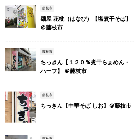
藤枝市
麺屋 花枇（はなび）【塩煮干そば】
＠藤枝市
藤枝市
ちっきん【１２０％煮干らぁめん・
ハーフ】 ＠藤枝市
藤枝市
ちっきん【中華そば しお】＠藤枝市
藤枝市