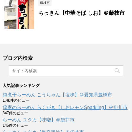
藤枝市
ちっきん【中華そば しお】＠藤枝市
ブログ内検索
人気記事ランキング
純煮干らーめん こうちゃん【塩味】＠愛知県豊橋市
1.4k件のビュー
僕家のらーめん らくがき【しおレモンSparkling】＠掛川市
347件のビュー
らーめん ユタカ【味噌】＠袋井市
145件のビュー