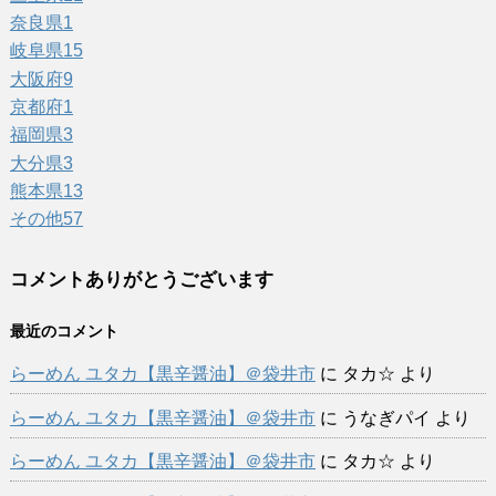
奈良県
1
岐阜県
15
大阪府
9
京都府
1
福岡県
3
大分県
3
熊本県
13
その他
57
コメントありがとうございます
最近のコメント
らーめん ユタカ【黒辛醤油】＠袋井市
に
タカ☆
より
らーめん ユタカ【黒辛醤油】＠袋井市
に
うなぎパイ
より
らーめん ユタカ【黒辛醤油】＠袋井市
に
タカ☆
より