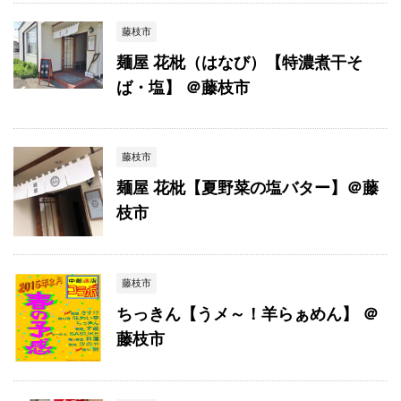
藤枝市
麺屋 花枇（はなび）【特濃煮干そ
ば・塩】 ＠藤枝市
藤枝市
麺屋 花枇【夏野菜の塩バター】＠藤
枝市
藤枝市
ちっきん【うメ～！羊らぁめん】 ＠
藤枝市