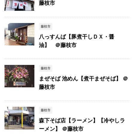
藤枝市
藤枝市
八っすんば【豚煮干しＤＸ・醤
油】 ＠藤枝市
藤枝市
まぜそば 池めん【煮干まぜそば】 ＠
藤枝市
藤枝市
森下そば店【ラーメン】【冷やしラ
ーメン】 ＠藤枝市