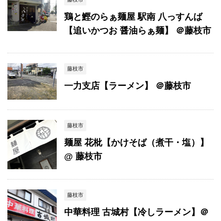
鶏と鰹のらぁ麺屋 駅南 八っすんば
【追いかつお 醤油らぁ麺】 ＠藤枝市
藤枝市
一力支店【ラーメン】 ＠藤枝市
藤枝市
麺屋 花枇【かけそば（煮干・塩）】
@ 藤枝市
藤枝市
中華料理 古城村【冷しラーメン】＠