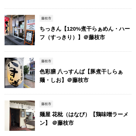
藤枝市
ちっきん【120%煮干らぁめん・ハー
フ（すっきり）】＠藤枝市
藤枝市
色彩膳 八っすんば【豚煮干しらぁ
麺・しお】＠藤枝市
藤枝市
麺屋 花枇（はなび）【鶏味噌ラーメ
ン】 ＠藤枝市