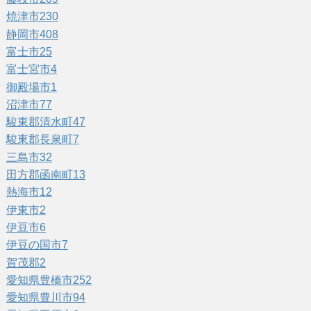
焼津市
230
静岡市
408
富士市
25
富士宮市
4
御殿場市
1
沼津市
77
駿東郡清水町
47
駿東郡長泉町
7
三島市
32
田方郡函南町
13
熱海市
12
伊東市
2
伊豆市
6
伊豆の国市
7
賀茂郡
2
愛知県豊橋市
252
愛知県豊川市
94