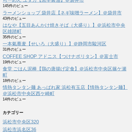
らーめん ユタカ【黒辛醤油】＠袋井市
145件のビュー
ラーメンショップ 袋井店【ネギ味噌ラーメン】＠袋井市
43件のビュー
はなや【五目あんかけ焼きそば（大盛り）】＠浜松市中央
区雄踏町
35件のビュー
一本氣蕎麦【せいろ（大盛り）】＠静岡市駿河区
31件のビュー
COFFEE SHOP アドニス【つけナポリタン】＠富士市
19件のビュー
食堂 ごはん泥棒【鶏の唐揚げ定食】＠浜松市中央区篠ケ瀬
町
18件のビュー
情熱タンタン麺 あっぱれ家 浜松有玉店【情熱タンタン麺】
＠浜松市中央区西ケ崎町
14件のビュー
カテゴリー
浜松市中央区
320
浜松市浜名区
36