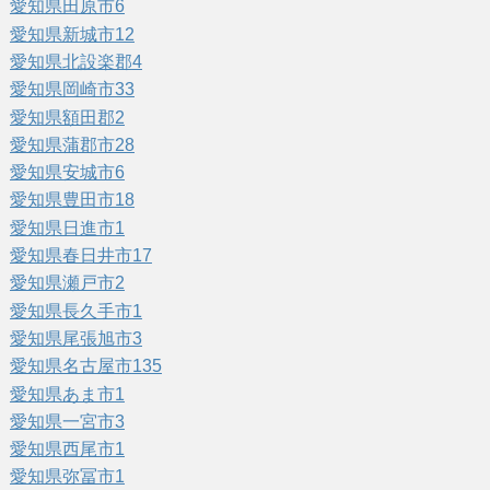
愛知県田原市
6
愛知県新城市
12
愛知県北設楽郡
4
愛知県岡崎市
33
愛知県額田郡
2
愛知県蒲郡市
28
愛知県安城市
6
愛知県豊田市
18
愛知県日進市
1
愛知県春日井市
17
愛知県瀬戸市
2
愛知県長久手市
1
愛知県尾張旭市
3
愛知県名古屋市
135
愛知県あま市
1
愛知県一宮市
3
愛知県西尾市
1
愛知県弥冨市
1