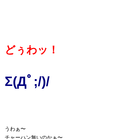
どぅわッ！
Σ(Дﾟ;/)/
うわぁ〜
チャーハン無いのかぁ〜