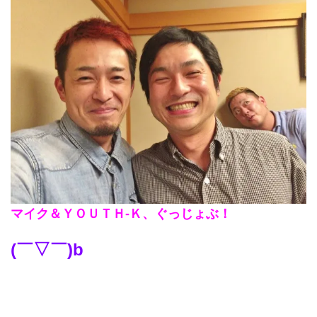
マイク＆ＹＯＵＴＨ-Ｋ、ぐっじょぶ！
(￣▽￣)b