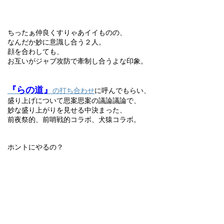
ちったぁ仲良くすりゃあイイものの、
なんだか妙に意識し合う２人。
顔を合わしても、
お互いがジャブ攻防で牽制し合うよな印象。
『らの道』
の打ち合わせ
に呼んでもらい、
盛り上げについて思案思案の議論議論で、
妙な盛り上がりを見せる中決まった、
前夜祭的、前哨戦的コラボ、犬猿コラボ。
ホントにやるの？