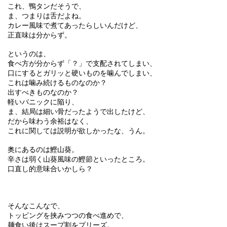
これ、鴨タンだそうで、
ま、つまりは舌だよね。
カレー風味で煮てあったらしいんだけど、
正直味は分からず。
というのは、
食べ方が分からず「？」で支配されてしまい、
口にするとガリッと硬いものを噛んでしまい、
これは噛み続けるものなのか？
出すべきものなのか？
軽いパニックに陥り、
ま、結局は細い骨だったようで出したけど、
だから味わう余裕はなく、
これに関しては説明が欲しかったな、うん。
奥にあるのは鰹山葵。
辛さは弱く山葵風味の鰹節といったところ。
口直し的意味合いかしら？
そんなこんなで、
トッピングを挟みつつの食べ進めで、
麺食い後はスープ割をプリーズ。