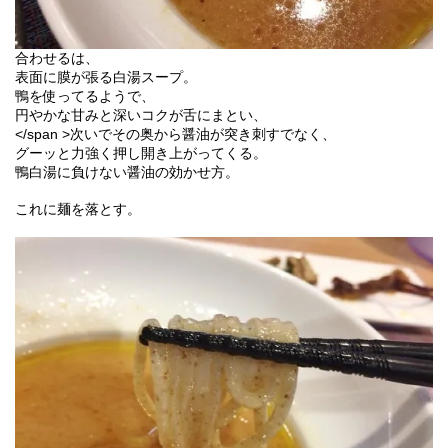
合わせるは、
表面に膜が張る白湯スープ。
鴨を使ってるようで、
円やかな甘みと深いコクが舌にまとい、
</span >
次いでその奥から醤油が突き刺すでなく、
グーッと力強く押し開き上がってくる。
鴨白湯に負けない醤油の効かせ方。
これに麺を落とす。