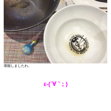
堪能しましたわ。
ε-(´∀｀; )