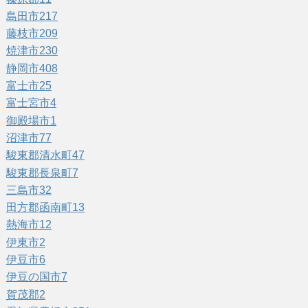
島田市
217
藤枝市
209
焼津市
230
静岡市
408
富士市
25
富士宮市
4
御殿場市
1
沼津市
77
駿東郡清水町
47
駿東郡長泉町
7
三島市
32
田方郡函南町
13
熱海市
12
伊東市
2
伊豆市
6
伊豆の国市
7
賀茂郡
2