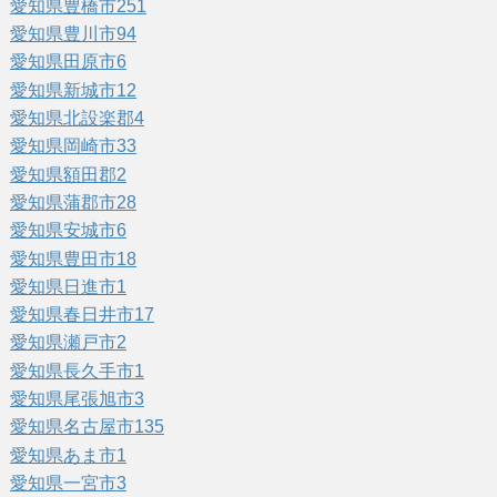
愛知県豊橋市
251
愛知県豊川市
94
愛知県田原市
6
愛知県新城市
12
愛知県北設楽郡
4
愛知県岡崎市
33
愛知県額田郡
2
愛知県蒲郡市
28
愛知県安城市
6
愛知県豊田市
18
愛知県日進市
1
愛知県春日井市
17
愛知県瀬戸市
2
愛知県長久手市
1
愛知県尾張旭市
3
愛知県名古屋市
135
愛知県あま市
1
愛知県一宮市
3