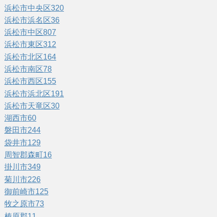
浜松市中央区
320
浜松市浜名区
36
浜松市中区
807
浜松市東区
312
浜松市北区
164
浜松市南区
78
浜松市西区
155
浜松市浜北区
191
浜松市天竜区
30
湖西市
60
磐田市
244
袋井市
129
周智郡森町
16
掛川市
349
菊川市
226
御前崎市
125
牧之原市
73
榛原郡
11