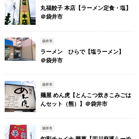
丸福餃子 本店【ラーメン定食・塩】
＠袋井市
袋井市
ラーメン ひらで【塩ラーメン】
＠袋井市
袋井市
麺屋 めん虎【とんこつ炊きこみごは
んセット（熊）】＠袋井市
袋井市
旬彩チャイナ 華萬【四川麻婆らーめ