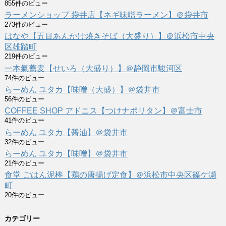
855件のビュー
ラーメンショップ 袋井店【ネギ味噌ラーメン】＠袋井市
273件のビュー
はなや【五目あんかけ焼きそば（大盛り）】＠浜松市中央
区雄踏町
219件のビュー
一本氣蕎麦【せいろ（大盛り）】＠静岡市駿河区
74件のビュー
らーめん ユタカ【味噌（大盛）】＠袋井市
56件のビュー
COFFEE SHOP アドニス【つけナポリタン】＠富士市
41件のビュー
らーめん ユタカ【醤油】＠袋井市
32件のビュー
らーめん ユタカ【味噌】＠袋井市
21件のビュー
食堂 ごはん泥棒【鶏の唐揚げ定食】＠浜松市中央区篠ケ瀬
町
20件のビュー
カテゴリー