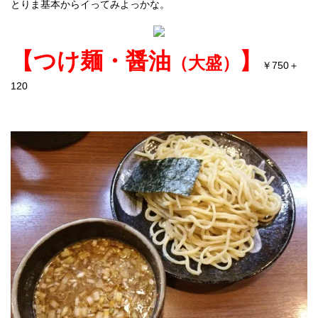
とりま基本からイってみよっかな。
【つけ麺・醤油
】
（大盛）
750
＋
￥
120