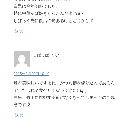
白黒は今年初めでした。
特に中華そば好きだったんだよねぇ～
しばらく先に復活の噂あるけどどうかな？
返信
しばしば
より:
2015年9月29日 10:10
麺が美味しいですよね！かつお節が練り込んであるん
でしたっね？食べたくなってきた(´Д` )
白黒…煮干に挑戦する前になくなってしまったので残
念です泣
返信