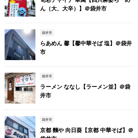
ん（大、大辛）】＠袋井市
袋井市
らあめん 馨【馨中華そば 塩】＠袋井
市
袋井市
ラーメン ななし【ラーメン並】＠袋
井市
袋井市
京都 麵や 向日葵【京都 中華そば】＠