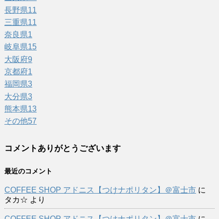
長野県
11
三重県
11
奈良県
1
岐阜県
15
大阪府
9
京都府
1
福岡県
3
大分県
3
熊本県
13
その他
57
コメントありがとうございます
最近のコメント
COFFEE SHOP アドニス【つけナポリタン】＠富士市
に
タカ☆
より
COFFEE SHOP アドニス【つけナポリタン】＠富士市
に