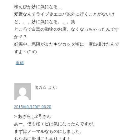
桜えびが妙に気になる…
愛野なんてライブ＠エコパ以外に行くことがないけ
ど、、、妙に気になる。。。笑
ところで白黒の動物のお店、なくなっちゃったんです
か？？
妊娠中、悪阻がまだキツカッタ頃に一度出掛けたんで
すよ～(*´з`)
返信
タカ☆
より:
2015年9月29日 06:20
> あざらし2号さん
あー、僕も桜エビは気になったんですが、
まずはノーマルなものにしました。
ちなみに掛川にもありますよ。