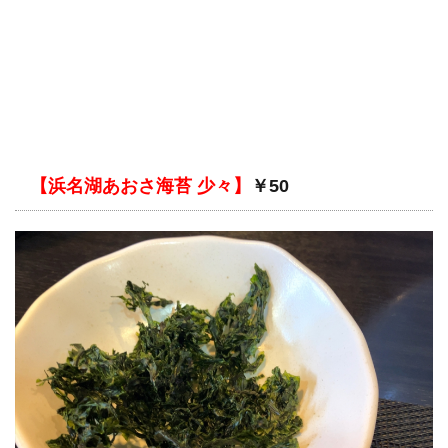
【浜名湖あおさ海苔 少々】
￥50