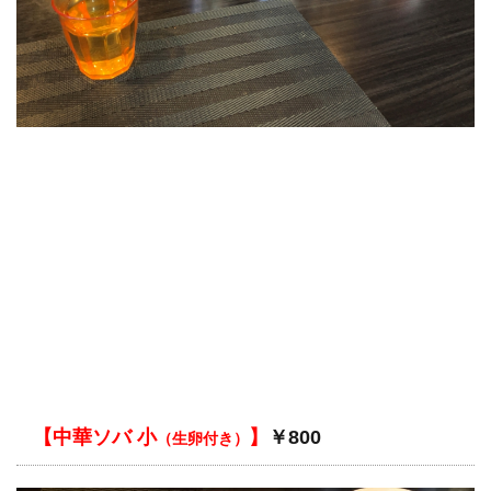
【中華ソバ 小
】
￥800
（生卵付き）