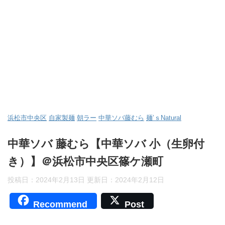
浜松市中央区
自家製麺
朝ラー
中華ソバ藤むら
麺’ｓNatural
中華ソバ 藤むら【中華ソバ 小（生卵付
き）】＠浜松市中央区篠ケ瀬町
投稿日：2024年2月13日 更新日：
2024年2月12日
Recommend
Post