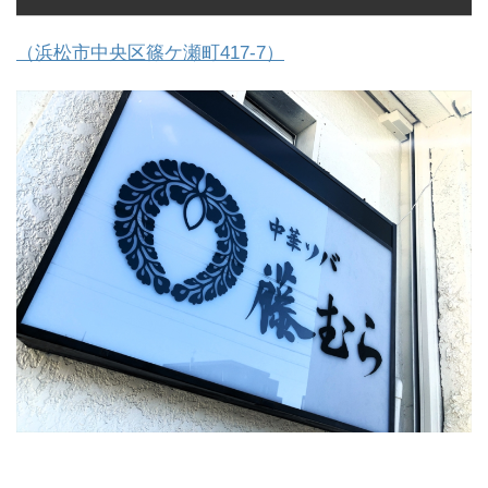
（浜松市中央区篠ケ瀬町417-7）