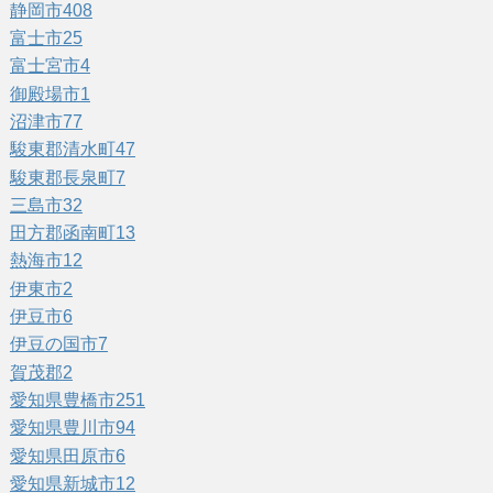
静岡市
408
富士市
25
富士宮市
4
御殿場市
1
沼津市
77
駿東郡清水町
47
駿東郡長泉町
7
三島市
32
田方郡函南町
13
熱海市
12
伊東市
2
伊豆市
6
伊豆の国市
7
賀茂郡
2
愛知県豊橋市
251
愛知県豊川市
94
愛知県田原市
6
愛知県新城市
12