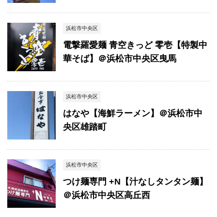
浜松市中央区
電撃羅愛麺 青空きっど 零壱【特製中
華そば】＠浜松市中央区曳馬
浜松市中央区
はなや【海鮮ラーメン】＠浜松市中
央区雄踏町
浜松市中央区
つけ麺専門 +N【汁なしタンタン麺】
＠浜松市中央区高丘西