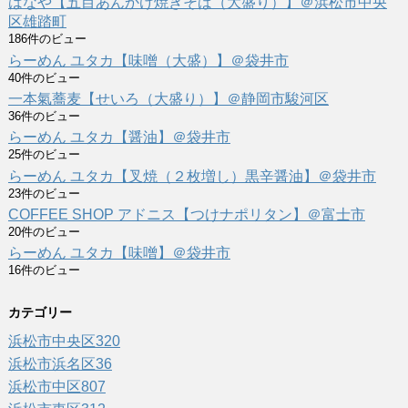
はなや【五目あんかけ焼きそば（大盛り）】＠浜松市中央
区雄踏町
186件のビュー
らーめん ユタカ【味噌（大盛）】＠袋井市
40件のビュー
一本氣蕎麦【せいろ（大盛り）】＠静岡市駿河区
36件のビュー
らーめん ユタカ【醤油】＠袋井市
25件のビュー
らーめん ユタカ【叉焼（２枚増し）黒辛醤油】＠袋井市
23件のビュー
COFFEE SHOP アドニス【つけナポリタン】＠富士市
20件のビュー
らーめん ユタカ【味噌】＠袋井市
16件のビュー
カテゴリー
浜松市中央区
320
浜松市浜名区
36
浜松市中区
807