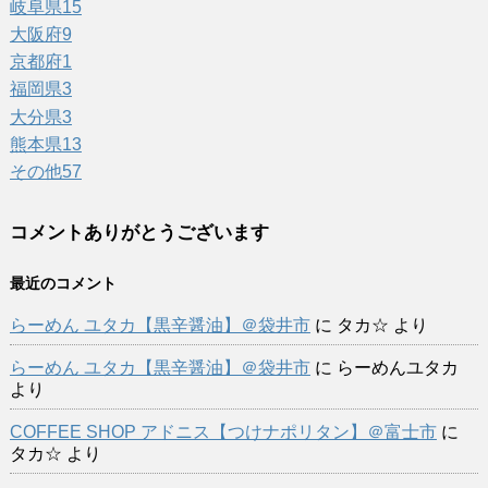
岐阜県
15
大阪府
9
京都府
1
福岡県
3
大分県
3
熊本県
13
その他
57
コメントありがとうございます
最近のコメント
らーめん ユタカ【黒辛醤油】＠袋井市
に
タカ☆
より
らーめん ユタカ【黒辛醤油】＠袋井市
に
らーめんユタカ
より
COFFEE SHOP アドニス【つけナポリタン】＠富士市
に
タカ☆
より