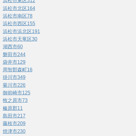
浜松市東区
312
浜松市北区
164
浜松市南区
78
浜松市西区
155
浜松市浜北区
191
浜松市天竜区
30
湖西市
60
磐田市
244
袋井市
129
周智郡森町
16
掛川市
349
菊川市
226
御前崎市
125
牧之原市
73
榛原郡
11
島田市
217
藤枝市
209
焼津市
230