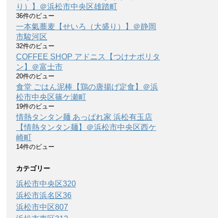
り）】＠浜松市中央区雄踏町
36件のビュー
一本氣蕎麦【せいろ（大盛り）】＠静岡
市駿河区
32件のビュー
COFFEE SHOP アドニス【つけナポリタ
ン】＠富士市
20件のビュー
食堂 ごはん泥棒【鶏の唐揚げ定食】＠浜
松市中央区篠ケ瀬町
19件のビュー
情熱タンタン麺 あっぱれ家 浜松有玉店
【情熱タンタン麺】＠浜松市中央区西ケ
崎町
14件のビュー
カテゴリー
浜松市中央区
320
浜松市浜名区
36
浜松市中区
807