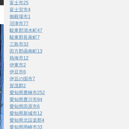
富士市
25
富士宮市
4
御殿場市
1
沼津市
77
駿東郡清水町
47
駿東郡長泉町
7
三島市
32
田方郡函南町
13
熱海市
12
伊東市
2
伊豆市
6
伊豆の国市
7
賀茂郡
2
愛知県豊橋市
252
愛知県豊川市
94
愛知県田原市
6
愛知県新城市
12
愛知県北設楽郡
4
愛知県岡崎市
33