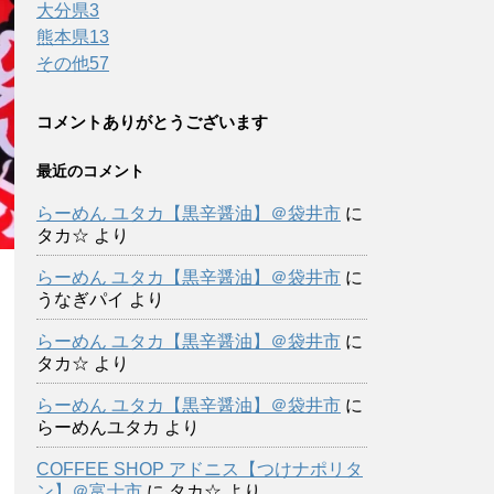
大分県
3
熊本県
13
その他
57
コメントありがとうございます
最近のコメント
らーめん ユタカ【黒辛醤油】＠袋井市
に
タカ☆
より
らーめん ユタカ【黒辛醤油】＠袋井市
に
うなぎパイ
より
らーめん ユタカ【黒辛醤油】＠袋井市
に
タカ☆
より
らーめん ユタカ【黒辛醤油】＠袋井市
に
らーめんユタカ
より
COFFEE SHOP アドニス【つけナポリタ
ン】＠富士市
に
タカ☆
より