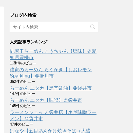
ブログ内検索
人気記事ランキング
純煮干らーめん こうちゃん【塩味】＠愛
知県豊橋市
1.3k件のビュー
僕家のらーめん らくがき【しおレモン
Sparkling】＠掛川市
362件のビュー
らーめん ユタカ【黒辛醤油】＠袋井市
147件のビュー
らーめん ユタカ【味噌】＠袋井市
145件のビュー
ラーメンショップ 袋井店【ネギ味噌ラー
メン】＠袋井市
47件のビュー
はなや【五目あんかけ焼きそば（大盛