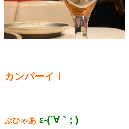
カンパーイ！
ε-(´∀｀; )
ぷひゃあ