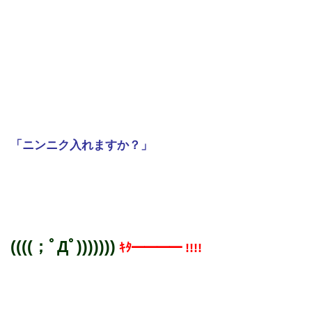
「ニンニク入れますか？」
((((；ﾟДﾟ)))))))
ｷﾀ━━━━ !!!!