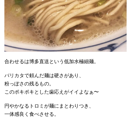
合わせるは博多直送という低加水極細麺。
バリカタで頼んだ麺は硬さがあり、
粉っぽさの残るもの。
このポキポキとした歯応えがイイよなぁ〜
円やかなるトロミが麺にまとわりつき、
一体感良く食べさせる。